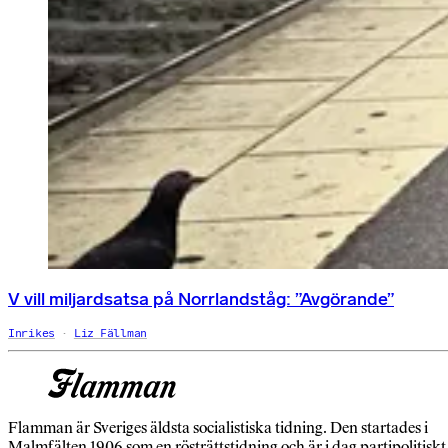
V vill miljardsatsa på Norrlandståg: ”Avgörande”
Inrikes
Liz Fällman
Flamman är Sveriges äldsta socialistiska tidning. Den startades i
Malmfälten 1906 som en rösträttstidning och är i dag partipolitiskt