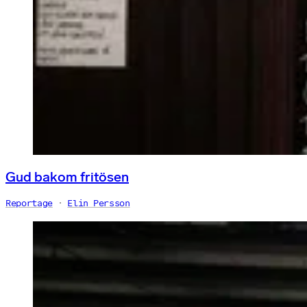
Gud bakom fritösen
Reportage
Elin Persson