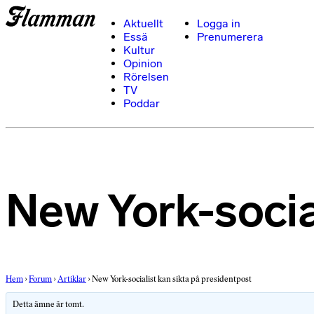
Aktuellt
Logga in
Essä
Prenumerera
Kultur
Opinion
Rörelsen
TV
Poddar
New York-socia
Hem
›
Forum
›
Artiklar
›
New York-socialist kan sikta på presidentpost
Detta ämne är tomt.