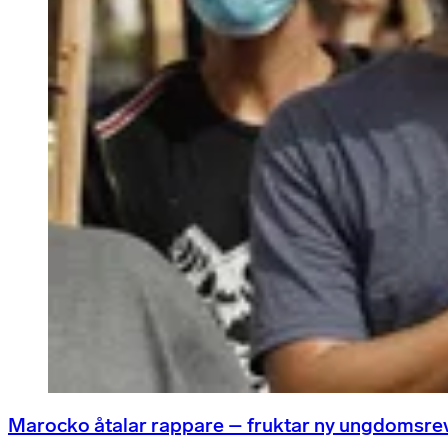
Marocko åtalar rappare – fruktar ny ungdomsre