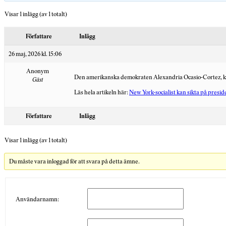
Visar 1 inlägg (av 1 totalt)
Författare
Inlägg
26 maj, 2026 kl. 15:06
Anonym
Den amerikanska demokraten Alexandria Ocasio-Cortez, känd 
Gäst
Läs hela artikeln här:
New York-socialist kan sikta på presi
Författare
Inlägg
Visar 1 inlägg (av 1 totalt)
Du måste vara inloggad för att svara på detta ämne.
Användarnamn: