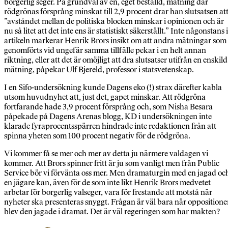
borgerlig seger. På grundval av en, eget beställd, mätning där
rödgrönas försprång minskat till 2,9 procent drar han slutsatsen at
”avståndet mellan de politiska blocken minskar i opinionen och är
nu så litet att det inte ens är statistiskt säkerställt.” Inte någonstans i
artikeln markerar Henrik Brors insikt om att andra mätningar som
genomförts vid ungefär samma tillfälle pekar i en helt annan
riktning, eller att det är omöjligt att dra slutsatser utifrån en enskild
mätning, påpekar Ulf Bjereld, professor i statsvetenskap.
I en Sifo-undersökning kunde Dagens eko (!) strax därefter kabla
utsom huvudnyhet att, just det, gapet minskar. Att rödgröna
fortfarande hade 3,9 procent försprång och, som Nisha Besara
påpekade på Dagens Arenas blogg, KD i undersökningen inte
klarade fyraprocentsspärren hindrade inte redaktionen från att
spinna yheten som 100 procent negativ för de rödgröna.
Vi kommer få se mer och mer av detta ju närmere valdagen vi
kommer. Att Brors spinner fritt är ju som vanligt men från Public
Service bör vi förvänta oss mer. Men dramaturgin med en jagad oc
en jägare kan, även för de som inte likt Henrik Brors medvetet
arbetar för borgerlig valseger, vara för frestande att motstå när
nyheter ska presenteras snyggt. Frågan är väl bara när opposition
blev den jagade i dramat. Det är väl regeringen som har makten?