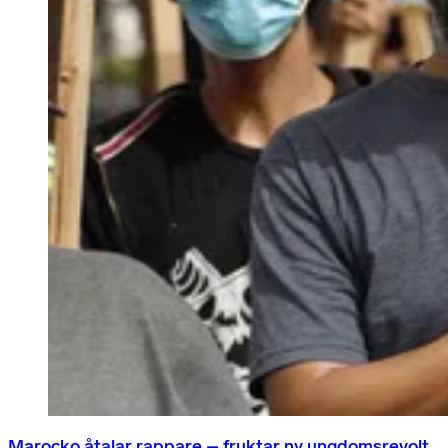
Marocko åtalar rappare – fruktar ny ungdomsrevolt