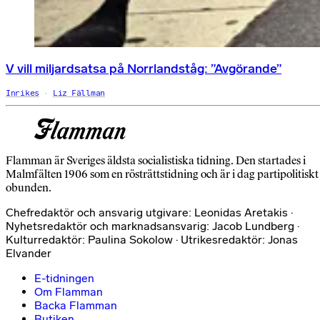
V vill miljardsatsa på Norrlandståg: ”Avgörande”
Inrikes
Liz Fällman
Flamman är Sveriges äldsta socialistiska tidning. Den startades i
Malmfälten 1906 som en rösträttstidning och är i dag partipolitiskt
obunden.
Chefredaktör och ansvarig utgivare: Leonidas Aretakis ·
Nyhetsredaktör och marknadsansvarig: Jacob Lundberg ·
Kulturredaktör: Paulina Sokolow · Utrikesredaktör: Jonas
Elvander
E-tidningen
Om Flamman
Backa Flamman
Butiken