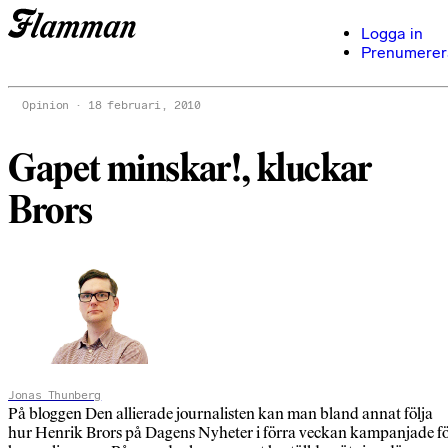
Logga in
Prenumerer
Opinion
18 februari, 2010
Gapet minskar!, kluckar
Brors
Jonas Thunberg
På bloggen Den allierade journalisten kan man bland annat följa
hur Henrik Brors på Dagens Nyheter i förra veckan kampanjade f