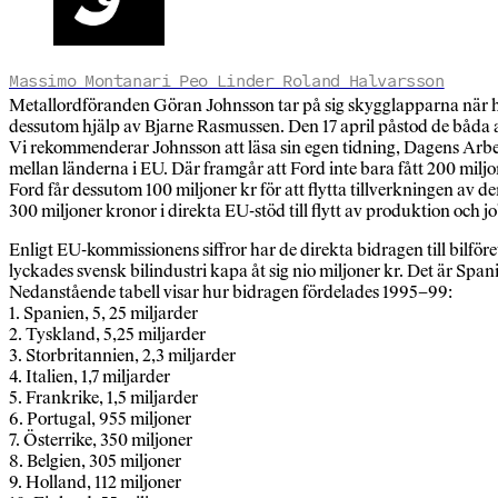
Massimo Montanari Peo Linder Roland Halvarsson
Metallordföranden Göran Johnsson tar på sig skygglapparna när han
dessutom hjälp av Bjarne Rasmussen. Den 17 april påstod de båda at
Vi rekommenderar Johnsson att läsa sin egen tidning, Dagens Arbete.
mellan länderna i EU. Där framgår att Ford inte bara fått 200 miljon
Ford får dessutom 100 miljoner kr för att flytta tillverkningen av de
300 miljoner kronor i direkta EU-stöd till flytt av produktion och 
Enligt EU-kommissionens siffror har de direkta bidragen till bilför
lyckades svensk bilindustri kapa åt sig nio miljoner kr. Det är Spa
Nedanstående tabell visar hur bidragen fördelades 1995–99:
1. Spanien, 5, 25 miljarder
2. Tyskland, 5,25 miljarder
3. Storbritannien, 2,3 miljarder
4. Italien, 1,7 miljarder
5. Frankrike, 1,5 miljarder
6. Portugal, 955 miljoner
7. Österrike, 350 miljoner
8. Belgien, 305 miljoner
9. Holland, 112 miljoner