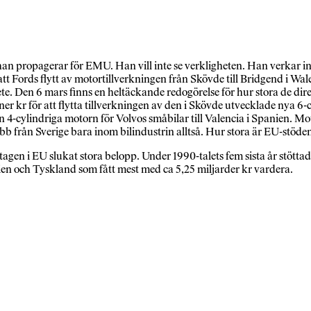
 propagerar för EMU. Han vill inte se verkligheten. Han verkar int
t Fords flytt av motortillverkningen från Skövde till Bridgend i Wal
 Den 6 mars finns en heltäckande redogörelse för hur stora de direkt
er kr för att flytta tillverkningen av den i Skövde utvecklade nya 6-c
n 4-cylindriga motorn för Volvos småbilar till Valencia i Spanien. Moto
jobb från Sverige bara inom bilindustrin alltså. Hur stora är EU-stö
etagen i EU slukat stora belopp. Under 1990-talets fem sista år stöt
nien och Tyskland som fått mest med ca 5,25 miljarder kr vardera.