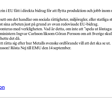
rin i EU fått i direkta bidrag för att flytta produktion och jobb inom
m det handlar om sociala rättigheter, miljöregler, eller statliga st
ist sina arbeten just på grund av ovan redovisade EU-bidrag.
fronteras med verkligheten. Vad är detta, om inte att ”spela ut lönta
tsministern Ingvar Carlsson liksom Göran Persson om att Sverige skull
hette det då.
a sig efter hur Metalls svenske ordförande vill att det ska se ut.
nsson! Rösta Nej till EMU den 14 september.
on