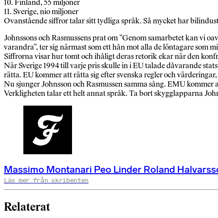
10. Finland, 55 miljoner
11. Sverige, nio miljoner
Ovanstående siffror talar sitt tydliga språk. Så mycket har bilindust
Johnssons och Rasmussens prat om ”Genom samarbetet kan vi oavsett o
varandra”, ter sig närmast som ett hån mot alla de löntagare som m
Siffrorna visar hur tomt och ihåligt deras retorik ekar när den kon
När Sverige 1994 till varje pris skulle in i EU talade dåvarande sta
rätta. EU kommer att rätta sig efter svenska regler och värderingar, 
Nu sjunger Johnsson och Rasmussen samma sång. EMU kommer att rätt
Verkligheten talar ett helt annat språk. Ta bort skygglapparna Joh
Massimo Montanari Peo Linder Roland Halvarss
Läs mer från skribenten
Relaterat