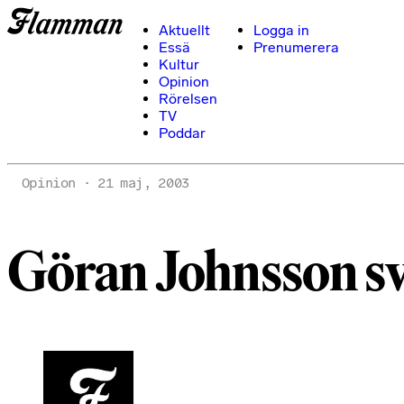
Aktuellt
Logga in
Essä
Prenumerera
Kultur
Opinion
Rörelsen
TV
Poddar
Opinion
21 maj, 2003
Göran Johnsson s