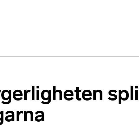
rgerligheten spli
garna