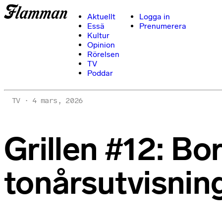
Aktuellt
Logga in
Essä
Prenumerera
Kultur
Opinion
Rörelsen
TV
Poddar
TV
4 mars, 2026
Grillen #12: Bo
tonårsutvisnin