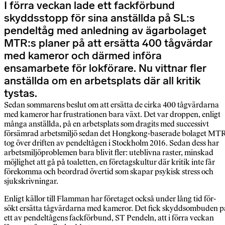
I förra veckan lade ett fackförbund
skyddsstopp för sina anställda på SL:s
pendeltåg med anledning av ägarbolaget
MTR:s planer på att ersätta 400 tågvärdar
med kameror och därmed införa
ensamarbete för lokförare. Nu vittnar fler
anställda om en arbetsplats där all kritik
tystas.
Sedan sommarens beslut om att ersätta de cirka 400 tågvärdarna
med kameror har frustrationen bara växt. Det var droppen, enligt
många anställda, på en arbetsplats som dragits med successivt
försämrad arbetsmiljö sedan det Hongkong-baserade bolaget MT
tog över driften av pendeltågen i Stockholm 2016. Sedan dess har
arbetsmiljöproblemen bara blivit fler: uteblivna raster, minskad
möjlighet att gå på toaletten, en företagskultur där kritik inte får
förekomma och beordrad övertid som skapar psykisk stress och
sjukskrivningar.
Enligt källor till Flamman har företaget också under lång tid för-
sökt ersätta tågvärdarna med kameror. Det fick skyddsombuden p
ett av pendeltågens fackförbund, ST Pendeln, att i förra veckan