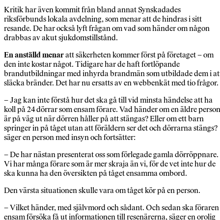
Kritik har även kommit från bland annat Synskadades
riksförbunds lokala avdelning, som menar att de hindras i sitt
resande. De har också lyft frågan om vad som händer om någon
drabbas av akut sjukdomstillstånd.
En anställd menar
att säkerheten kommer först på företaget – om
den inte kostar något. Tidigare har de haft fortlöpande
brandutbildningar med inhyrda brandmän som utbildade dem i at
släcka bränder. Det har nu ersatts av en webbenkät med tio frågor.
– Jag kan inte förstå hur det ska gå till vid minsta händelse att ha
koll på 24 dörrar som ensam förare. Vad händer om en äldre perso
är på väg ut när dörren håller på att stängas? Eller om ett barn
springer in på tåget utan att föräldern ser det och dörrarna stängs?
säger en person med insyn och fortsätter:
– De har nästan presenterat oss som förlegade gamla dörröppnare.
Vi har många förare som är mer skraja än vi, för de vet inte hur de
ska kunna ha den översikten på tåget ensamma ombord.
Den värsta situationen skulle vara om tåget kör på en person.
– Vilket händer, med självmord och sådant. Och sedan ska föraren
ensam försöka få ut informationen till resenärerna, säger en orolig