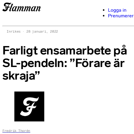
Logga in
Prenumerer
Inrikes
28 januari, 2022
Farligt ensamarbete på
SL-pendeln: ”Förare är
skraja”
Fredrik Thorén