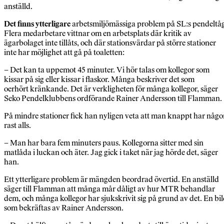
anställd.
Det finns ytterligare
arbetsmiljömässiga problem på SL:s pendeltå
Flera medarbetare vittnar om en arbetsplats där kritik av
ägarbolaget inte tillåts, och där stationsvärdar på större stationer
inte har möjlighet att gå på toaletten:
– Det kan ta uppemot 45 minuter. Vi hör talas om kollegor som
kissar på sig eller kissar i flaskor. Många beskriver det som
oerhört kränkande. Det är verkligheten för många kollegor, säger
Seko Pendelklubbens ordförande Rainer Andersson till Flamman.
På mindre stationer fick han nyligen veta att man knappt har någ
rast alls.
– Man har bara fem minuters paus. Kollegorna sitter med sin
matlåda i luckan och äter. Jag gick i taket när jag hörde det, säger
han.
Ett ytterligare problem är mängden beordrad övertid. En anställd
säger till Flamman att många mår dåligt av hur MTR behandlar
dem, och många kollegor har sjukskrivit sig på grund av det. En bi
som bekräftas av Rainer Andersson.