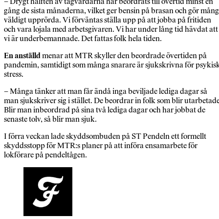
– Drygt hälften av tågvärdarna har beordrats till övertid minst en
gång de sista månaderna, vilket ger bensin på brasan och gör mån
väldigt upprörda. Vi förväntas ställa upp på att jobba på fritiden
och vara lojala med arbetsgivaren. Vi har under lång tid hävdat att
vi är underbemannade. Det fattas folk hela tiden.
En anställd
menar att MTR skyller den beordrade övertiden på
pandemin, samtidigt som många snarare är sjukskrivna för psykis
stress.
– Många tänker att man får ändå inga beviljade lediga dagar så
man sjukskriver sig i stället. De beordrar in folk som blir utarbetade
Blir man inbeordrad på sina två lediga dagar och har jobbat
de
senaste tolv, så blir man sjuk.
I förra veckan lade skyddsombuden på ST Pendeln ett formellt
skyddsstopp för MTR:s planer på att införa ensamarbete för
lokförare på pendeltågen.