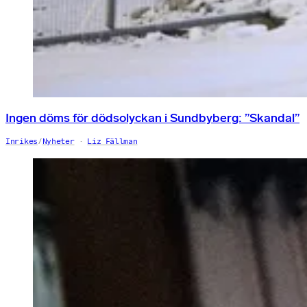
Ingen döms för dödsolyckan i Sundbyberg: ”Skandal”
Inrikes
/
Nyheter
Liz Fällman