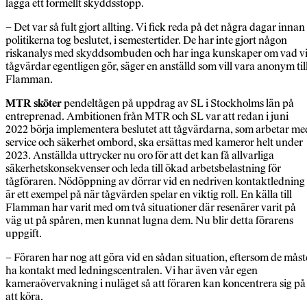
lägga ett formellt skyddsstopp.
– Det var så fult gjort allting. Vi fick reda på det några dagar innan
politikerna tog beslutet, i semestertider. De har inte gjort någon
riskanalys med skyddsombuden och har inga kunskaper om vad v
tågvärdar egentligen gör, säger en anställd som vill vara anonym til
Flamman.
MTR sköter
pendeltågen på uppdrag av SL i Stockholms län på
entreprenad. Ambitionen från MTR och SL var att redan i juni
2022 börja implementera beslutet att tågvärdarna, som arbetar me
service och säkerhet ombord, ska ersättas med kameror helt under
2023. Anställda uttrycker nu oro för att det kan få allvarliga
säkerhetskonsekvenser och leda till ökad arbetsbelastning för
tågföraren. Nödöppning av dörrar vid en nedriven kontaktledning
är ett exempel på när tågvärden spelar en viktig roll. En källa till
Flamman har varit med om två situationer där resenärer varit på
väg ut på spåren, men kunnat lugna dem. Nu blir detta förarens
uppgift.
– Föraren har nog att göra vid en sådan situation, eftersom de måst
ha kontakt med ledningscentralen. Vi har även vår egen
kameraövervakning i nuläget så att föraren kan koncentrera sig på
att köra.