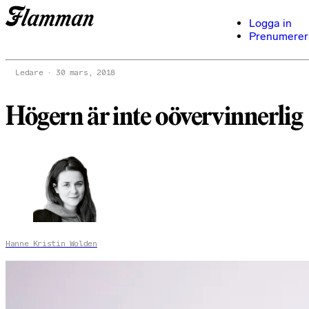
Logga in
Prenumerer
Ledare
30 mars, 2018
Högern är inte oövervinnerlig
Hanne Kristin Wolden