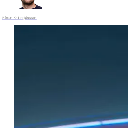
Mímir Kristjánsson