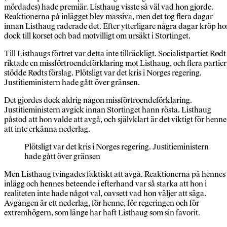
mördades) hade premiär. Listhaug visste så väl vad hon gjorde.
Reaktionerna på inlägget blev massiva, men det tog flera dagar
innan Listhaug raderade det. Efter ytterligare några dagar kröp h
dock till korset och bad motvilligt om ursäkt i Stortinget.
Till Listhaugs förtret var detta inte tillräckligt. Socialistpartiet Rødt
riktade en missförtroendeförklaring mot Listhaug, och flera partier
stödde Rødts förslag. Plötsligt var det kris i Norges regering.
Justitieministern hade gått över gränsen.
Det gjordes dock aldrig någon missförtroendeförklaring.
Justitieministern avgick innan Stortinget hann rösta. Listhaug
påstod att hon valde att avgå, och självklart är det viktigt för henne
att inte erkänna nederlag.
Plötsligt var det kris i Norges regering. Justitieministern
hade gått över gränsen
Men Listhaug tvingades faktiskt att avgå. Reaktionerna på hennes
inlägg och hennes beteende i efterhand var så starka att hon i
realiteten inte hade något val, oavsett vad hon väljer att säga.
Avgången är ett nederlag, för henne, för regeringen och för
extremhögern, som länge har haft Listhaug som sin favorit.