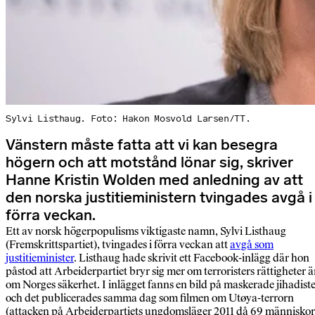
Sylvi Listhaug. Foto: Hakon Mosvold Larsen/TT.
Vänstern måste fatta att vi kan besegra
högern och att motstånd lönar sig, skriver
Hanne Kristin Wolden med anledning av att
den norska justitieministern tvingades avgå i
förra veckan.
Ett av norsk högerpopulisms viktigaste namn, Sylvi Listhaug
(Fremskrittspartiet), tvingades i förra veckan att
avgå som
justitieminister
. Listhaug hade skrivit ett Facebook-inlägg där hon
påstod att Arbeiderpartiet bryr sig mer om terroristers rättigheter 
om Norges säkerhet. I inlägget fanns en bild på maskerade jihadist
och det publicerades samma dag som filmen om Utøya-terrorn
(attacken på Arbeiderpartiets ungdomsläger 2011 då 69 människor