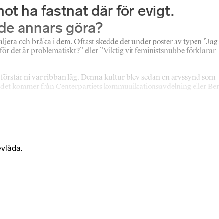
t ha fastnat där för evigt.
 de annars göra?
raljera och bråka i dem. Oftast skedde det under poster av typen ”Jag
r det är problematiskt?” eller ”Viktig vit feministsnubbe förklarar
å förstår ni var ribban låg. Denna kultur blev sedan en arvssynd som
tt om det kommer från Centerpartiets kommunikationsavdelning eller Be
evlåda.