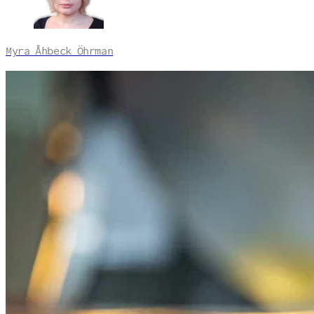
Myra Åhbeck Öhrman