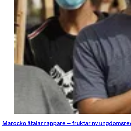
Marocko åtalar rappare – fruktar ny ungdomsre