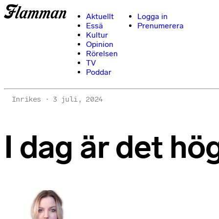
Aktuellt
Logga in
Essä
Prenumerera
Kultur
Opinion
Rörelsen
TV
Poddar
Inrikes
3 juli, 2024
I dag är det hö