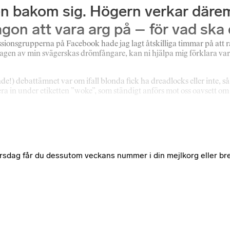
 bakom sig. Högern verkar däremo
gon att vara arg på – för vad ska
ussionsgrupperna på Facebook hade jag lagt åtskilliga timmar på att 
gen av min svägerskas drömfångare, kan ni hjälpa mig förklara varfö
e!) debattämnet var om ifall blonda fick ha dreadlocks eller inte, s
sortera in under etiketten ”woke”, som ständigt anförs mot oss oavse
e torsdag får du dessutom veckans nummer i din mejlkorg eller br