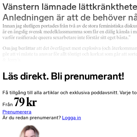
Vänstern lämnade lättkränktheten
Anledningen är att de behöver nå
Innan jag slutligen portades från två av de stora feministiska disk
är en ängslig svensk medelklassmamma som får en dålig känsla i ma
varför rasifierade queera sexarbetare inte förstår sitt eget bästa.”
Om jag berättar
att det överlägset mest explosiva (och återkommand
gör att vi måste ta ansvar för allt töntigt och korkat som går att 
& Jerry’s.
Läs direkt. Bli prenumerant!
Få tillgång till alla artiklar och exklusiva poddavsnitt. Varj
79 kr
Från
Prenumerera
Är du redan prenumerant?
Logga in