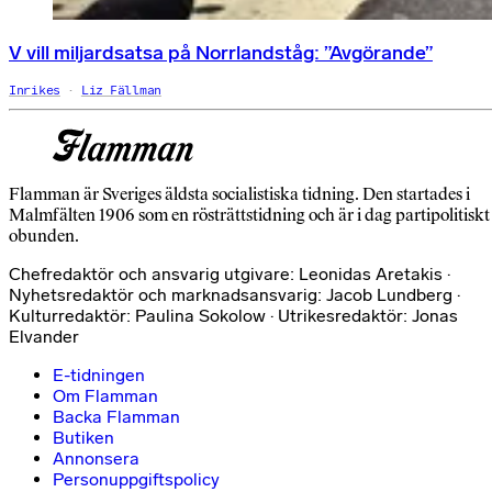
V vill miljardsatsa på Norrlandståg: ”Avgörande”
Inrikes
Liz Fällman
Flamman är Sveriges äldsta socialistiska tidning. Den startades i
Malmfälten 1906 som en rösträttstidning och är i dag partipolitiskt
obunden.
Chefredaktör och ansvarig utgivare: Leonidas Aretakis ·
Nyhetsredaktör och marknadsansvarig: Jacob Lundberg ·
Kulturredaktör: Paulina Sokolow · Utrikesredaktör: Jonas
Elvander
E-tidningen
Om Flamman
Backa Flamman
Butiken
Annonsera
Personuppgiftspolicy