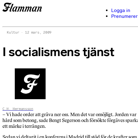
Logga in
Prenumerer
Kultur
12 mars, 2009
I socialismens tjänst
C.H. Hermansson
– Vi hade order att gräva ner oss. Men det var omöjligt. Jorden var
hård som betong, sade Bengt Segerson och försökte förgäves spark
ett märke i terrängen.
Sedan vi deltagit i en konferens i Madrid till stöd för de krafter som