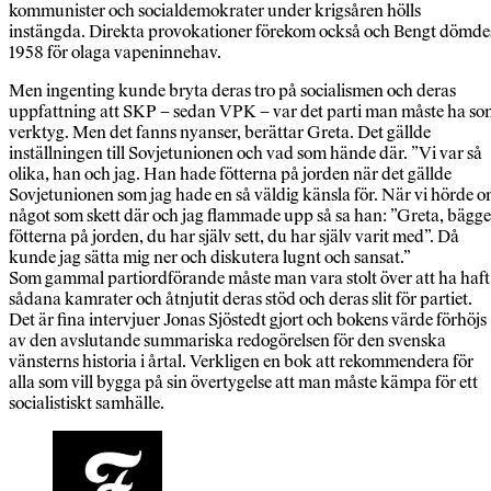
kommunister och socialdemokrater under krigsåren hölls
instängda. Direkta provokationer förekom också och Bengt dömde
1958 för olaga vapeninnehav.
Men ingenting kunde bryta deras tro på socialismen och deras
uppfattning att SKP – sedan VPK – var det parti man måste ha s
verktyg. Men det fanns nyanser, berättar Greta. Det gällde
inställningen till Sovjetunionen och vad som hände där. ”Vi var så
olika, han och jag. Han hade fötterna på jorden när det gällde
Sovjetunionen som jag hade en så väldig känsla för. När vi hörde 
något som skett där och jag flammade upp så sa han: ”Greta, bägge
fötterna på jorden, du har själv sett, du har själv varit med”. Då
kunde jag sätta mig ner och diskutera lugnt och sansat.”
Som gammal partiordförande måste man vara stolt över att ha haft
sådana kamrater och åtnjutit deras stöd och deras slit för partiet.
Det är fina intervjuer Jonas Sjöstedt gjort och bokens värde förhöjs
av den avslutande summariska redogörelsen för den svenska
vänsterns historia i årtal. Verkligen en bok att rekommendera för
alla som vill bygga på sin övertygelse att man måste kämpa för ett
socialistiskt samhälle.