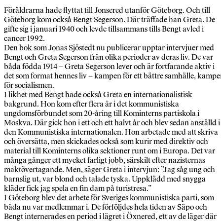
Föräldrarna hade flyttat till Jonsered utanför Göteborg. Och till
Göteborg kom också Bengt Segerson. Där träffade han Greta. De
gifte sig i januari 1940 och levde tillsammans tills Bengt avled i
cancer 1992.
Den bok som Jonas Sjöstedt nu publicerar upptar intervjuer med
Bengt och Greta Segerson från olika perioder av deras liv. De var
båda födda 1914 – Greta Segerson lever och är fortfarande aktiv i
det som format hennes liv – kampen för ett bättre samhälle, kamp
för socialismen.
I likhet med Bengt hade också Greta en internationalistisk
bakgrund. Hon kom efter flera år i det kommunistiska
ungdomsförbundet som 20-åring till Kominterns partiskola i
Moskva. Där gick hon i ett och ett halvt år och blev sedan anställd i
den Kommunistiska internationalen. Hon arbetade med att skriva
och översätta, men skickades också som kurir med direktiv och
material till Kominterns olika sektioner runt om i Europa. Det var
många gånger ett mycket farligt jobb, särskilt efter nazisternas
maktövertagande. Men, säger Greta i intervjun: ”Jag såg ung och
barnslig ut, var blond och talade tyska. Uppklädd med snygga
kläder fick jag spela en fin dam på turistresa.”
I Göteborg blev det arbete för Sveriges kommunistiska parti, som
båda nu var medlemmar i. De förföljdes hela tiden av Säpo och
Bengt internerades en period i lägret i Öxnered, ett av de läger där