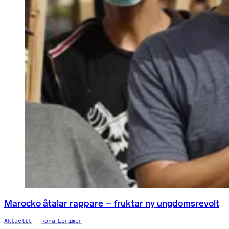
Marocko åtalar rappare – fruktar ny ungdomsrevolt
Aktuellt
Rona Lorimer