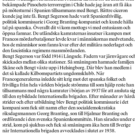
bekämpade Pinochets terrorregim i Chile hade jag äran att få åka
på mötesturné i Spanien tillsammans med Bengt. Bättre ciceron
kunde jag inte få. Bengt Segerson hade varit Spanienfrivillig,
politisk kommissarie i Georg Branting-kompaniet och kunde hålla
tal på spanska. Överallt dit vi kom mottogs vi med entusiasm och
öppna famnar. De utländska kamraternas insatser i kampen mot
Francos mördarbataljoner levde kvar i människornas medvetande,
hos de människor som fanns kvar efter det militära nederlaget och
den fascistiska regimens massmördanden.
Bengt Segerson var född 1914 i Långsele. Fadern var järnvägare oc
skickades mellan olika stationer. Så småningom hamnade familjen 
Skåne och Bengt växte upp i Helsingborg. Där blev han medlem i
det så kallade Kilbomspartiets ungdomsklubb. När
Francogeneralerna inledde sitt krig mot det spanska folket och
frivilliga från hela världen började strömma till som hjälp reste han
tillsammans med några kamrater i början av 1937 för att ansluta si
till den nybildade Internationella brigaden. Efter månader av hård
strider och efter utbildning blev Bengt politisk kommissarie i det
kompani som fick sitt namn efter den socialdemokratiska
riksdagsmannen Georg Branting, son till Hjalmar Branting och
ordförande i den svenska Spanienkommittén. Han sårades under 
strid, kom på sjukhus och fick så småningom åka hem till Sverige
när Internationella brigaden avvecklades i slutet av 1938.