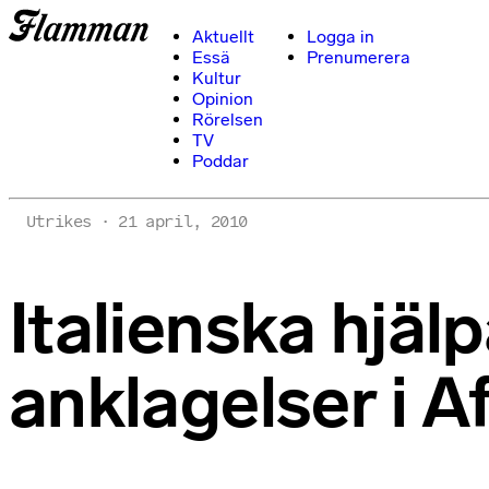
Aktuellt
Logga in
Essä
Prenumerera
Kultur
Opinion
Rörelsen
TV
Poddar
Utrikes
21 april, 2010
Italienska hjäl
anklagelser i A