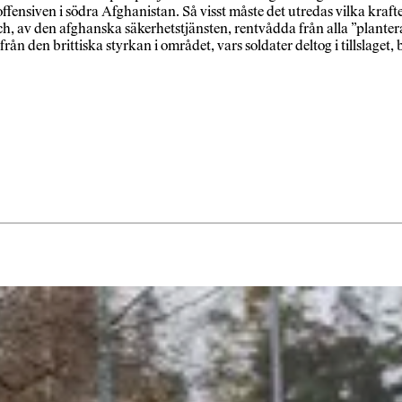
offensiven i södra Afghanistan. Så visst måste det utredas vilka krafter
 och, av den afghanska säkerhetstjänsten, rentvådda från alla ”plan
rån den brittiska styrkan i området, vars soldater deltog i tillslaget