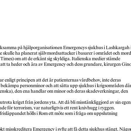
, verksamma på hjälporganisationen Emergencys sjukhus i Lashkargah 
tre skulle ha planerat självmordsattacker i basarer i området och mor
 Times) om att de erkänt sig skyldiga. Italienska medier stämde
 att ta heder och ära av Emergency och dess grundare, kirurgen Gin
 enligt principen att det är patienternas vårdbehov, inte deras
t att bekämpa personminor och att sätta upp sjukhus i krigsområden dä
på svenska), den ena handlar om minor och deras skadeverkningar, den
rota kriget från jordens yta. Att då bli misstänkliggjord av sin egen
de för terrorism, var naturligtvis ett rent knivhugg i ryggen.
 frisläppandet hölls i Rom ett möte som i fråga om uppslutning
t misskreditera Emergency i syfte att få detta sjukhus stängt. Någo