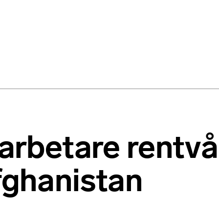
parbetare rentv
fghanistan