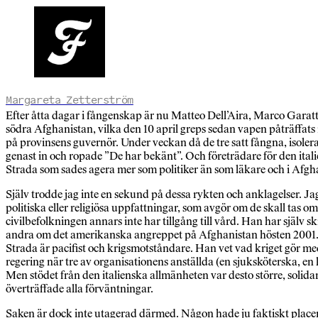
Margareta Zetterström
Efter åtta dagar i fångenskap är nu Matteo Dell’Aira, Marco Garatt
södra Afghanistan, vilka den 10 april greps sedan vapen påträffats 
på provinsens guvernör. Under veckan då de tre satt fångna, isoler
genast in och ropade ”De har bekänt”. Och företrädare för den ita
Strada som sades agera mer som politiker än som läkare och i Afgh
Själv trodde jag inte en sekund på dessa rykten och anklagelser. J
politiska eller religiösa uppfattningar, som avgör om de skall tas o
civilbefolkningen annars inte har tillgång till vård. Han har själv 
andra om det amerikanska angreppet på Afghanistan hösten 2001
Strada är pacifist och krigsmotståndare. Han vet vad kriget gör med
regering när tre av organisationens anställda (en sjuksköterska, en k
Men stödet från den italienska allmänheten var desto större, solida
överträffade alla förväntningar.
Saken är dock inte utagerad därmed. Någon hade ju faktiskt placer