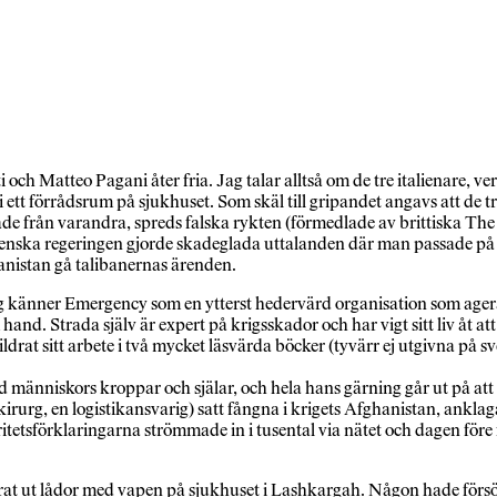
i och Matteo Pagani åter fria. Jag talar alltså om de tre italienare
i ett förrådsrum på sjukhuset. Som skäl till gripandet angavs att de 
ade från varandra, spreds falska rykten (förmedlade av brittiska The
lienska regeringen gjorde skadeglada uttalanden där man passade på
anistan gå talibanernas ärenden.
ag känner Emergency som en ytterst hedervärd organisation som agerar
m hand. Strada själv är expert på krigsskador och har vigt sitt liv å
skildrat sitt arbete i två mycket läsvärda böcker (tyvärr ej utgivna 
.
 människors kroppar och själar, och hela hans gärning går ut på att ut
irurg, en logistikansvarig) satt fångna i krigets Afghanistan, anklaga
ritetsförklaringarna strömmade in i tusental via nätet och dagen före
at ut lådor med vapen på sjukhuset i Lashkargah. Någon hade försök