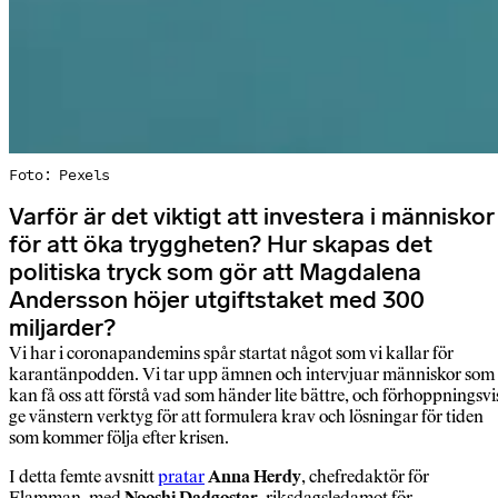
Foto: Pexels
Varför är det viktigt att investera i människor
för att öka tryggheten? Hur skapas det
politiska tryck som gör att Magdalena
Andersson höjer utgiftstaket med 300
miljarder?
Vi har i coronapandemins spår startat något som vi kallar för
karantänpodden. Vi tar upp ämnen och intervjuar människor som
kan få oss att förstå vad som händer lite bättre, och förhoppningsvi
ge vänstern verktyg för att formulera krav och lösningar för tiden
som kommer följa efter krisen.
I detta femte avsnitt
pratar
Anna Herdy
, chefredaktör för
Flamman, med
Nooshi Dadgostar
,
riksdagsledamot för