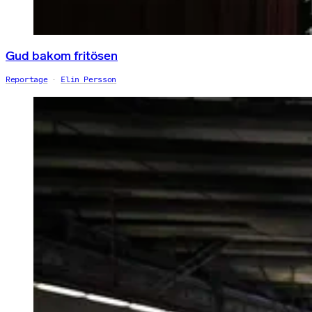
Gud bakom fritösen
Reportage
Elin Persson