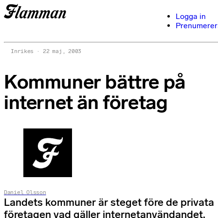
Logga in
Prenumerer
Inrikes
22 maj, 2003
Kommuner bättre på
internet än företag
Daniel Olsson
Landets kommuner är steget före de privata
företagen vad gäller internetanvändandet.