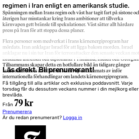
regimen i Iran enligt en amerikansk studie.
Spänningen mellan Irans regim och väst har tagit fart på sistone oc
återigen har misstankar kring Irans ambitioner att tillverka
kärnvapen gett bränsle till spekulationer. Väst sätter allt hårdare
press på Iran för att stoppa dessa planer.
Flera personer som medverkat i Irans kärnenergiprogram har
mördats. Iran anklagar Israel för att ligga bakom morden. Israel
anklagar nu i sin tur Iran för terrorattacker den senaste veckan mo
israeliska intressen och diplomater i Thailand, Indien och Georgien
Tillsammans skapar detta en hotfullare bild än tidigare gånger
Läs direkt. Bli prenumerant!
Irans ambitioner att tillverka kärnvapen dammats av inför
internationella förhandlingar om landets kärnenergiprogram.
Få tillgång till alla artiklar och exklusiva poddavsnitt. Varje
torsdag får du dessutom veckans nummer i din mejlkorg eller
brevlåda.
79 kr
Från
Prenumerera
Är du redan prenumerant?
Logga in