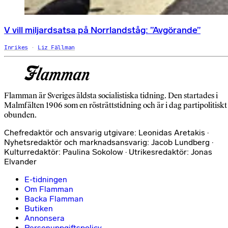
V vill miljardsatsa på Norrlandståg: ”Avgörande”
Inrikes
Liz Fällman
Flamman är Sveriges äldsta socialistiska tidning. Den startades i
Malmfälten 1906 som en rösträttstidning och är i dag partipolitiskt
obunden.
Chefredaktör och ansvarig utgivare: Leonidas Aretakis ·
Nyhetsredaktör och marknadsansvarig: Jacob Lundberg ·
Kulturredaktör: Paulina Sokolow · Utrikesredaktör: Jonas
Elvander
E-tidningen
Om Flamman
Backa Flamman
Butiken
Annonsera
Personuppgiftspolicy