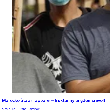
Marocko åtalar rappare – fruktar ny ungdomsrevolt
Aktuellt
Rona Lorimer