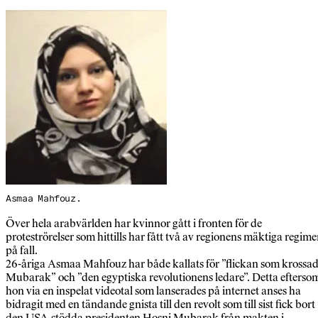
Asmaa Mahfouz.
Över hela arabvärlden har kvinnor gått i fronten för de
proteströrelser som hittills har fått två av regionens mäktiga regime
på fall.
26-åriga Asmaa Mahfouz har både kallats för ”flickan som krossa
Mubarak” och ”den egyptiska revolutionens ledare”. Detta efterso
hon via en inspelat videotal som lanserades på internet anses ha
bidragit med en tändande gnista till den revolt som till sist fick bort
den USA-stödda presidenten Hosni Mubarak från makten i