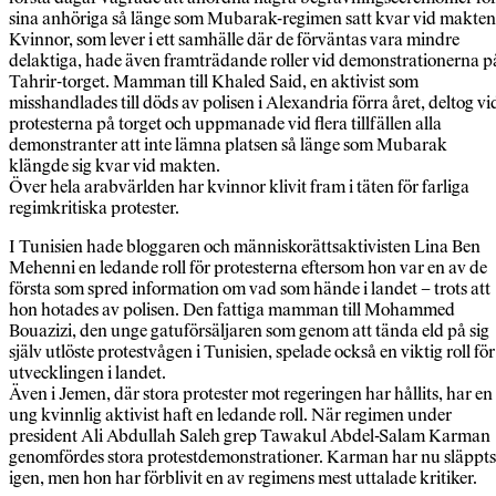
sina anhöriga så länge som Mubarak-regimen satt kvar vid makten
Kvinnor, som lever i ett samhälle där de förväntas vara mindre
delaktiga, hade även framträdande roller vid demonstrationerna p
Tahrir-torget. Mamman till Khaled Said, en aktivist som
misshandlades till döds av polisen i Alexandria förra året, deltog vi
protesterna på torget och uppmanade vid flera tillfällen alla
demonstranter att inte lämna platsen så länge som Mubarak
klängde sig kvar vid makten.
Över hela arabvärlden har kvinnor klivit fram i täten för farliga
regimkritiska protester.
I Tunisien hade bloggaren och människorättsaktivisten Lina Ben
Mehenni en ledande roll för protesterna eftersom hon var en av de
första som spred information om vad som hände i landet – trots att
hon hotades av polisen. Den fattiga mamman till Mohammed
Bouazizi, den unge gatuförsäljaren som genom att tända eld på sig
själv utlöste protestvågen i Tunisien, spelade också en viktig roll för
utvecklingen i landet.
Även i Jemen, där stora protester mot regeringen har hållits, har en
ung kvinnlig aktivist haft en ledande roll. När regimen under
president Ali Abdullah Saleh grep Tawakul Abdel-Salam Karman
genomfördes stora protestdemonstrationer. Karman har nu släppts
igen, men hon har förblivit en av regimens mest uttalade kritiker.