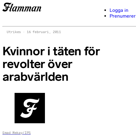
Logga in
Prenumerer
Utrikes
16 februari, 2011
Kvinnor i täten för
revolter över
arabvärlden
Emad Mekay/IPS