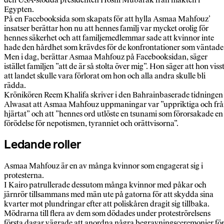
Egypten.
På en Facebooksida som skapats för att hylla Asmaa Mahfouz’
insatser berättar hon nu att hennes familj var mycket orolig för
hennes säkerhet och att familjemedlemmar sade att kvinnor inte
hade den hårdhet som krävdes för de konfrontationer som väntade
Men i dag, berättar Asmaa Mahfouz på Facebooksidan, säger
istället familjen ”att de är så stolta över mig”. Hon säger att hon viss
att landet skulle vara förlorat om hon och alla andra skulle bli
rädda.
Krönikören Reem Khalifa skriver i den Bahrainbaserade tidningen
Alwasat att Asmaa Mahfouz uppmaningar var ”uppriktiga och fr
hjärtat” och att ”hennes ord utlöste en tsunami som förorsakade en
förödelse för nepotismen, tyranniet och orättvisorna”.
Ledande roller
Asmaa Mahfouz är en av många kvinnor som engagerat sig i
protesterna.
I Kairo patrullerade dessutom många kvinnor med påkar och
järnrör tillsammans med män ute på gatorna för att skydda sina
kvarter mot plundringar efter att poliskåren dragit sig tillbaka.
Mödrarna till flera av dem som dödades under proteströrelsens
första dagar vägrade att anordna några begravningsceremonier fö