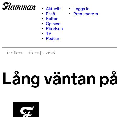
Aktuellt
Logga in
Essä
Prenumerera
Kultur
Opinion
Rörelsen
TV
Poddar
Inrikes
18 maj, 2005
Lång väntan p