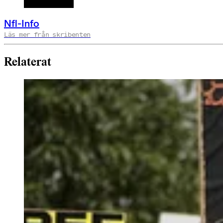
Nfl-Info
Läs mer från skribenten
Relaterat