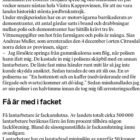
veckor senare nästan hela Västra Kapprovinsen, för att nu vara
landes historiskt största jordbruksstrejk.
Under strejkperioden har en av motorvägarna barrikaderats av
demonstranter, ett antal gårdar satts i brand och drabbningar
mellan polis och demonstranter har hittills krävt tre liv.
Vittnesuppgifter om hot från farmägare och polis är många. Sias
Andreas Muller, som arresterades den 4 december i orten Citrusdal 
norra delen av provinsen, säger:
– Jag försökte springa från gummikulorna som flög, när polisen
hann ifatt mig. De kastade in mig i polisens skåpbil med en annan
lantarbetare. De låste fast mina händer runt mitt lår så jag inte
kunde skydda ansiktet. Sedan turades de om att slå oss. En av
poliserna sa: ”En hottentott och en kaffer (nedvärderande ord för
färgade och svarta) kommer att dö idag.” Sedan misshandlades jag
av nio poliser i en halvtimme innan de tog mig till arresteringscellen
Få är med i facket
Få lantarbetare är fackanslutna. Av landets totalt cirka 500 000
lantarbetare beräknas färre än fem procent tillhöra någon
fackförening. Bland de säsongsanställda är fackanslutning ännu
ovanligare.
Lantarbetare har en lagstadgad minimilön av ungefär 50 kronor