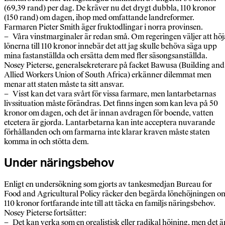
(69,39 rand) per dag. De kräver nu det drygt dubbla, 110 kronor
(150 rand) om dagen, ihop med omfattande landreformer.
Farmaren Pieter Smith äger fruktodlingar i norra provinsen.
– Våra vinstmarginaler är redan små. Om regeringen väljer att höj
lönerna till 110 kronor innebär det att jag skulle behöva säga upp
mina fastanställda och ersätta dem med fler säsongsanställda.
Nosey Pieterse, generalsekreterare på facket Bawusa (Building and
Allied Workers Union of South Africa) erkänner dilemmat men
menar att staten måste ta sitt ansvar.
– Visst kan det vara svårt för vissa farmare, men lantarbetarnas
livssituation måste förändras. Det finns ingen som kan leva på 50
kronor om dagen, och det är innan avdragen för boende, vatten
etcetera är gjorda. Lantarbetarna kan inte acceptera nuvarande
förhållanden och om farmarna inte klarar kraven måste staten
komma in och stötta dem.
Under näringsbehov
Enligt en undersökning som gjorts av tankesmedjan Bureau for
Food and Agricultural Policy räcker den begärda lönehöjningen o
110 kronor fortfarande inte till att täcka en familjs näringsbehov.
Nosey Pieterse fortsätter:
– Det kan verka som en orealistisk eller radikal höjning, men det ä