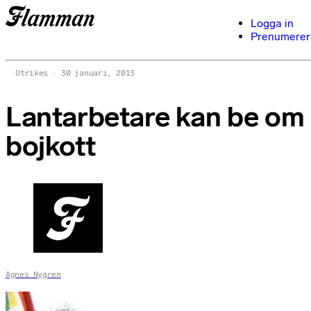
Logga in
Prenumerer
Utrikes
30 januari, 2013
Lantarbetare kan be om
bojkott
Agnes Nygren