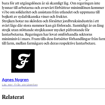
bara för att utgångslönen är så skamligt låg. Om regeringen inte
lyssnar till arbetarna och avsevärt förbättrar minimilönen kommer
vi be om solidaritet och assistans från utlandet och uppmana till
bojkott av sydafrikanska viner och frukter.
Strejken hotar nu skörden och försätter jordbruksindustrin i ett
svårt läge där stora summor kan gå förlorade. Samtidigt är en lång
strejk utan stöttande strejkkassor mycket påfrestande för
lantarbetarna. Regeringen har lovat omförhandla sektorns
miniminivå i mars. Fram tills dess fortsätter förhandlingar från far
till farm, mellan farmägare och deras respektive lantarbetare.
Agnes Nygren
Läs mer från skribenten
Relaterat