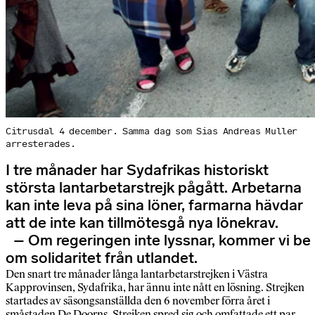
Citrusdal 4 december. Samma dag som Sias Andreas Muller
arresterades.
I tre månader har Sydafrikas historiskt
största lantarbetarstrejk pågått. Arbetarna
kan inte leva på sina löner, farmarna hävdar
att de inte kan tillmötesgå nya lönekrav.
– Om regeringen inte lyssnar, kommer vi be
om solidaritet från utlandet.
Den snart tre månader långa lantarbetarstrejken i Västra
Kapprovinsen, Sydafrika, har ännu inte nått en lösning. Strejken
startades av säsongsanställda den 6 november förra året i
småstaden De Doorns. Strejken spred sig och omfattade ett par