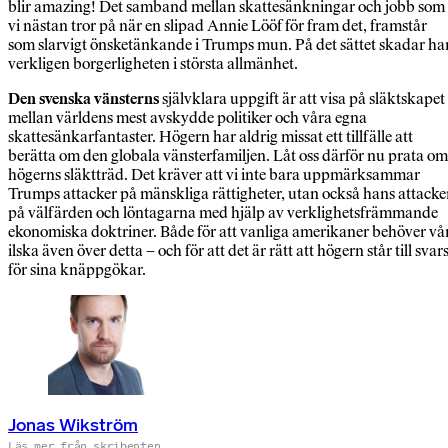
blir amazing! Det samband mellan skattesänkningar och jobb som
vi nästan tror på när en slipad Annie Lööf för fram det, framstår
som slarvigt önsketänkande i Trumps mun. På det sättet skadar ha
verkligen borgerligheten i största allmänhet.
Den svenska vänsterns
självklara uppgift är att visa på släktskapet
mellan världens mest avskydde politiker och våra egna
skattesänkarfantaster. Högern har aldrig missat ett tillfälle att
berätta om den globala vänsterfamiljen. Låt oss därför nu prata om
högerns släktträd. Det kräver att vi inte bara uppmärksammar
Trumps attacker på mänskliga rättigheter, utan också hans attacke
på välfärden och löntagarna med hjälp av verklighetsfrämmande
ekonomiska doktriner. Både för att vanliga amerikaner behöver vå
ilska även över detta – och för att det är rätt att högern står till svar
för sina knäppgökar.
Jonas Wikström
Läs mer från skribenten