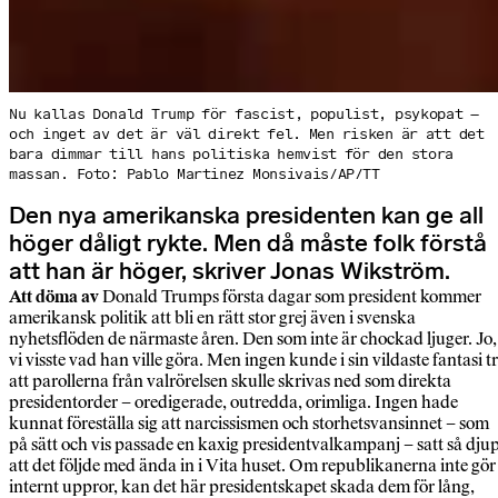
Nu kallas Donald Trump för fascist, populist, psykopat –
och inget av det är väl direkt fel. Men risken är att det
bara dimmar till hans politiska hemvist för den stora
massan. Foto: Pablo Martinez Monsivais/AP/TT
Den nya amerikanska presidenten kan ge all
höger dåligt rykte. Men då måste folk förstå
att han är höger, skriver Jonas Wikström.
Att döma av
Donald Trumps första dagar som president kommer
amerikansk politik att bli en rätt stor grej även i svenska
nyhetsflöden de närmaste åren. Den som inte är chockad ljuger. Jo,
vi visste vad han ville göra. Men ingen kunde i sin vildaste fantasi t
att parollerna från valrörelsen skulle skrivas ned som direkta
presidentorder – oredigerade, outredda, orimliga. Ingen hade
kunnat föreställa sig att narcissismen och storhetsvansinnet – som
på sätt och vis passade en kaxig presidentvalkampanj – satt så dju
att det följde med ända in i Vita huset. Om republikanerna inte gör
internt uppror, kan det här presidentskapet skada dem för lång,