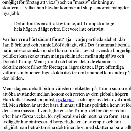
omöjligt för företag att växa”) och en ”massiv” sänkning av
skatterna – vilket han hävdar kommer att skapa enorma mängder
nya jobb.
Det är förstås en attraktiv tanke, att Trump skulle ge
hela högern dåligt rykte. Det vore inte orättvist.
Var har vi nu
hört sådant förut? Tja, i varje partiledardebatt där
Jan Björklund och Annie Lööf deltagit, väl? Det är samma liberala
nationalekonomiska modell här som där. Jovisst, svenska borgerlig
politiker kan skaka fram många skillnader mellan sig själva och
Donald Trump. Men i grund och botten delar de ekonomisk
doktrin: större frihet för företagen, lägre skatter, lägre offentliga
välfärdsambitioner. Inga skilda åsikter om frihandel kan ändra på
den bilden.
Men i dagens debatt bidrar vänsterns etiketter på Trump snarare til
att öka avståndet mellan honom och resten av den globala högern.
Han kallas fascist, populist,
psykopat
– och inget av det är väl direk
fel. Men risken är att det bara dimmar till hans politiska hemvist fö
den stora massan. I verkligheten står Trump, det förstår vi redan
efter hans första vecka, för nyliberalism i sin mest naiva form. Han
tydliggör hur ointresserad borgerligheten är av empiri och hur
religiöst man betraktar sina doktriner: bort med skatterna bara, all