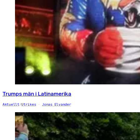
Trumps män i Latinamerika
Aktuellt
/
Utrikes
Jonas Elvander