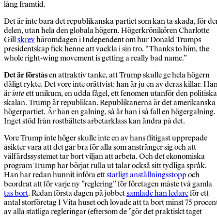
lång framtid.
Det är inte bara det republikanska partiet som kan ta skada, för de
delen, utan hela den globala högern. Högerkrönikören Charlotte
Gill
skrev
häromdagen i Independent om hur Donald Trumps
presidentskap fick henne att vackla i sin tro. “Thanks to him, the
whole right-wing movement is getting a really bad name.”
Det är förstås
en attraktiv tanke, att Trump skulle ge hela högern
dåligt rykte. Det vore inte orättvist: han är ju en av deras killar. Ha
är
inte
ett unikum, en udda fågel, ett fenomen utanför den politiska
skalan. Trump är republikan. Republikanerna är det amerikanska
högerpartiet. Är han en galning, så är han i så fall en högergalning.
Inget stöd från rostbältets arbetarklass kan ändra på det.
Vore Trump inte höger skulle inte en av hans flitigast upprepade
åsikter vara att det går bra för alla som anstränger sig och att
välfärdssystemet tar bort viljan att arbeta. Och det ekonomiska
program Trump har börjat rulla ut talar också sitt tydliga språk.
Han har redan hunnit införa ett
statligt anställningsstopp
och
beordrat att för varje ny ”reglering” för företagen måste två gamla
tas bort
. Redan första dagen på jobbet
samlade han ledare
för ett
antal storföretag I Vita huset och lovade att ta bort minst 75 procen
av alla statliga regleringar (eftersom de ”gör det praktiskt taget