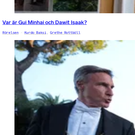
Var är Gui Minhai och Dawit Isaak?
Rörelsen
Kurdo Baksi
,
Grethe Rottböll