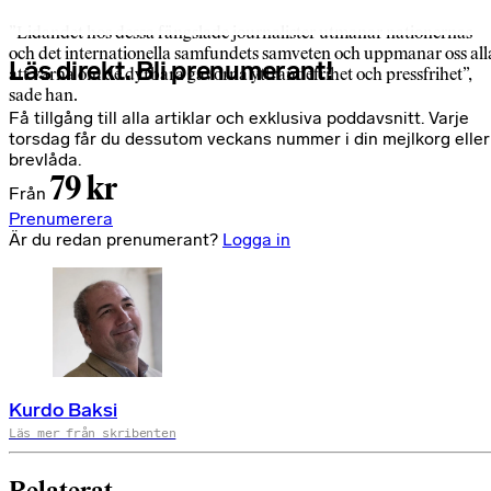
”Lidandet hos dessa fängslade journalister utmanar nationernas
och det internationella samfundets samveten och uppmanar oss all
Läs direkt. Bli prenumerant!
att värna om de dyrbara gåvorna yttrandefrihet och pressfrihet”,
sade han.
Få tillgång till alla artiklar och exklusiva poddavsnitt. Varje
torsdag får du dessutom veckans nummer i din mejlkorg eller
brevlåda.
79 kr
Från
Prenumerera
Är du redan prenumerant?
Logga in
Kurdo Baksi
Läs mer från skribenten