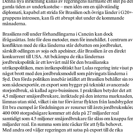
Denna nya inriktning kallas av regeringens närmaste ett slut på de
gamla tiden av underkastelse – men idén om en självständig
diplomati, kapabel att strida för Brasilien och övriga länder i G20+
gruppens intressen, kan få ett abrupt slut under de kommande
månaderna.
Brasiliens roll under förhandlingarna i Cancún kan dock
ifrågasättas. Inte för dess metoder, men för innehållet. I centrum av
konflikten med de rika länderna står debatten om jordbruket,
särskilt odlingen av soja och apelsiner, där Brasilien är en direkt
konkurrent till USA. Att bekämpa de rika ländernas
jordbrukspolitik är ett lovvärt mål för den brasilianska
utrikespolitiken, men inrikespolitiskt har Lulas regering inte visat p
något brott med den jordbruksmodell som påtvingats länderna i
Syd. Den förda politiken innebär istället att Brasilien behåller sin ro
som sädesexportör, en export som bygger på tekniskt avancerade
storjordbruk, så kallad agro-buissiness. I praktiken betyder det att
4,5 miljoner småjordbrukare, inriktade på den interna marknaden
lämnas utan stöd, vilket i sin tur förvärrar flykten från landsbygden
Ett bra exempel är fördelningen av resurser till årets jordbruksskör
400 000 storgodsägare kommer att dela på 27 miljarder real
samtidigt som 4.5 miljoner småjordbrukare får slåss om knappa fe
miljarder real. En summa som inte räcker för att fylla behovet.
Med andra ord väljer regeringen att satsa på export till de rika