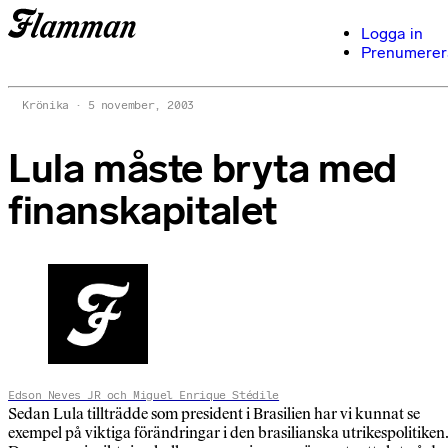
Logga in
Prenumerer
Krönika
5 november, 2003
Lula måste bryta med
finanskapitalet
Edson Neves JR och Miguel Enrique Stédile
Sedan Lula tillträdde som president i Brasilien har vi kunnat se
exempel på viktiga förändringar i den brasilianska utrikespolitiken