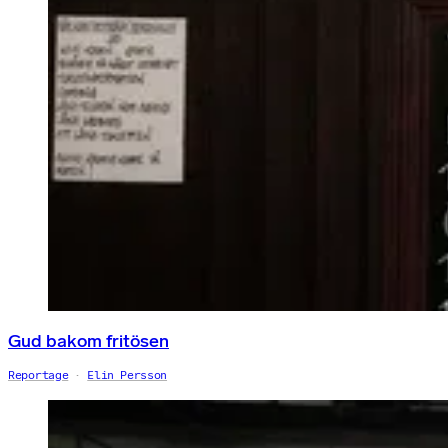
Gud bakom fritösen
Reportage
Elin Persson