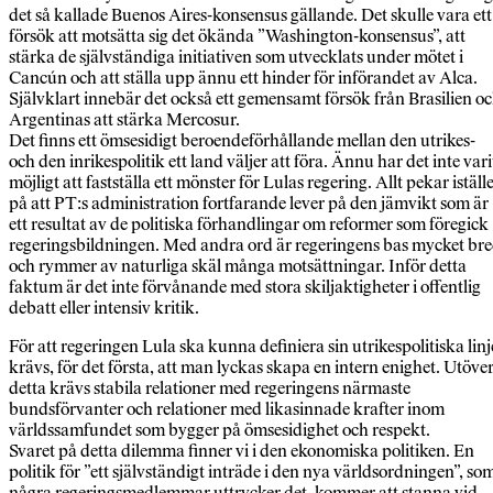
det så kallade Buenos Aires-konsensus gällande. Det skulle vara ett
försök att motsätta sig det ökända ”Washington-konsensus”, att
stärka de självständiga initiativen som utvecklats under mötet i
Cancún och att ställa upp ännu ett hinder för införandet av Alca.
Självklart innebär det också ett gemensamt försök från Brasilien o
Argentinas att stärka Mercosur.
Det finns ett ömsesidigt beroendeförhållande mellan den utrikes-
och den inrikespolitik ett land väljer att föra. Ännu har det inte vari
möjligt att fastställa ett mönster för Lulas regering. Allt pekar iställe
på att PT:s administration fortfarande lever på den jämvikt som är
ett resultat av de politiska förhandlingar om reformer som föregick
regeringsbildningen. Med andra ord är regeringens bas mycket br
och rymmer av naturliga skäl många motsättningar. Inför detta
faktum är det inte förvånande med stora skiljaktigheter i offentlig
debatt eller intensiv kritik.
För att regeringen Lula ska kunna definiera sin utrikespolitiska linj
krävs, för det första, att man lyckas skapa en intern enighet. Utöve
detta krävs stabila relationer med regeringens närmaste
bundsförvanter och relationer med likasinnade krafter inom
världssamfundet som bygger på ömsesidighet och respekt.
Svaret på detta dilemma finner vi i den ekonomiska politiken. En
politik för ”ett självständigt inträde i den nya världsordningen”, so
några regeringsmedlemmar uttrycker det, kommer att stanna vid