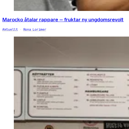
Marocko åtalar rappare – fruktar ny ungdomsrevolt
Aktuellt
Rona Lorimer