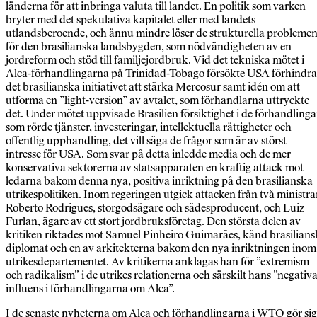
länderna för att inbringa valuta till landet. En politik som varken
bryter med det spekulativa kapitalet eller med landets
utlandsberoende, och ännu mindre löser de strukturella probleme
för den brasilianska landsbygden, som nödvändigheten av en
jordreform och stöd till familjejordbruk. Vid det tekniska mötet i
Alca-förhandlingarna på Trinidad-Tobago försökte USA förhindra
det brasilianska initiativet att stärka Mercosur samt idén om att
utforma en ”light-version” av avtalet, som förhandlarna uttryckte
det. Under mötet uppvisade Brasilien försiktighet i de förhandlinga
som rörde tjänster, investeringar, intellektuella rättigheter och
offentlig upphandling, det vill säga de frågor som är av störst
intresse för USA. Som svar på detta inledde media och de mer
konservativa sektorerna av statsapparaten en kraftig attack mot
ledarna bakom denna nya, positiva inriktning på den brasilianska
utrikespolitiken. Inom regeringen utgick attacken från två ministra
Roberto Rodrigues, storgodsägare och sädesproducent, och Luiz
Furlan, ägare av ett stort jordbruksföretag. Den största delen av
kritiken riktades mot Samuel Pinheiro Guimarães, känd brasilians
diplomat och en av arkitekterna bakom den nya inriktningen inom
utrikesdepartementet. Av kritikerna anklagas han för ”extremism
och radikalism” i de utrikes relationerna och särskilt hans ”negativ
influens i förhandlingarna om Alca”.
I de senaste nyheterna om Alca och förhandlingarna i WTO gör sig