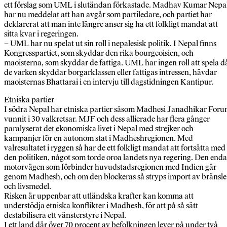
ett förslag som UML i slutändan förkastade. Madhav Kumar Nepa
har nu meddelat att han avgår som partiledare, och partiet har
deklarerat att man inte längre anser sig ha ett folkligt mandat att
sitta kvar i regeringen.
– UML har nu spelat ut sin roll i nepalesisk politik. I Nepal finns
Kongresspartiet, som skyddar den rika bourgeoisien, och
maoisterna, som skyddar de fattiga. UML har ingen roll att spela d
de varken skyddar borgarklassen eller fattigas intressen, hävdar
maoisternas Bhattarai i en intervju till dagstidningen Kantipur.
Etniska partier
I södra Nepal har etniska partier såsom Madhesi Janadhikar For
vunnit i 30 valkretsar. MJF och dess allierade har flera gånger
paralyserat det ekonomiska livet i Nepal med strejker och
kampanjer för en autonom stat i Madheshregionen. Med
valresultatet i ryggen så har de ett folkligt mandat att fortsätta med
den politiken, något som torde oroa landets nya regering. Den enda
motorvägen som förbinder huvudstadsregionen med Indien går
genom Madhesh, och om den blockeras så stryps import av bränsle
och livsmedel.
Risken är uppenbar att utländska krafter kan komma att
understödja etniska konflikter i Madhesh, för att på så sätt
destabilisera ett vänsterstyre i Nepal.
I ett land där över 70 procent av befolkningen lever på under två