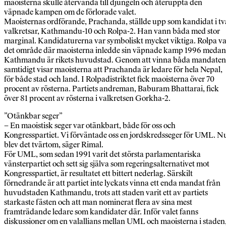
maoisterna skulle återvända till djungeln och återuppta den
väpnade kampen om de förlorade valet.
Maoisternas ordförande, Prachanda, ställde upp som kandidat i tv
valkretsar, Kathmandu-10 och Rolpa-2. Han vann båda med stor
marginal. Kandidaturerna var symboliskt mycket viktiga. Rolpa v
det område där maoisterna inledde sin väpnade kamp 1996 medan
Kathmandu är rikets huvudstad. Genom att vinna båda mandaten
samtidigt visar maoisterna att Prachanda är ledare för hela Nepal,
för både stad och land. I Rolpadistriktet fick maoisterna över 70
procent av rösterna. Partiets andreman, Baburam Bhattarai, fick
över 81 procent av rösterna i valkretsen Gorkha-2.
”Otänkbar seger”
– En maoistisk seger var otänkbart, både för oss och
Kongresspartiet. Vi förväntade oss en jordskredsseger för UML. N
blev det tvärtom, säger Rimal.
För UML, som sedan 1991 varit det största parlamentariska
vänsterpartiet och sett sig själva som regeringsalternativet mot
Kongresspartiet, är resultatet ett bittert nederlag. Särskilt
förnedrande är att partiet inte lyckats vinna ett enda mandat från
huvudstaden Kathmandu, trots att staden varit ett av partiets
starkaste fästen och att man nominerat flera av sina mest
framträdande ledare som kandidater där. Inför valet fanns
diskussioner om en valallians mellan UML och maoisterna i staden