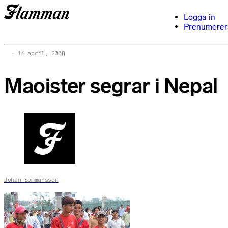
Logga in
Prenumerer
16 april, 2008
Maoister segrar i Nepal
Johan Sommansson