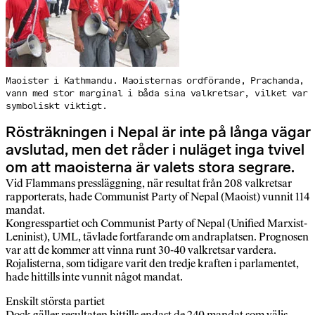
Maoister i Kathmandu. Maoisternas ordförande, Prachanda,
vann med stor marginal i båda sina valkretsar, vilket var
symboliskt viktigt.
Rösträkningen i Nepal är inte på långa vägar
avslutad, men det råder i nuläget inga tvivel
om att maoisterna är valets stora segrare.
Vid Flammans pressläggning, när resultat från 208 valkretsar
rapporterats, hade Communist Party of Nepal (Maoist) vunnit 114
mandat.
Kongresspartiet och Communist Party of Nepal (Unified Marxist-
Leninist), UML, tävlade fortfarande om andraplatsen. Prognosen
var att de kommer att vinna runt 30-40 valkretsar vardera.
Rojalisterna, som tidigare varit den tredje kraften i parlamentet,
hade hittills inte vunnit något mandat.
Enskilt största partiet
Dock gäller resultaten hittills endast de 240 mandat som väljs