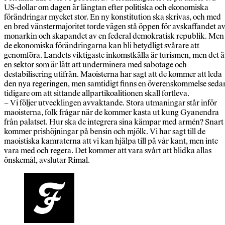
US-dollar om dagen är längtan efter politiska och ekonomiska
förändringar mycket stor. En ny konstitution ska skrivas, och med
en bred vänstermajoritet torde vägen stå öppen för avskaffandet a
monarkin och skapandet av en federal demokratisk republik. Men
de ekonomiska förändringarna kan bli betydligt svårare att
genomföra. Landets viktigaste inkomstkälla är turismen, men det ä
en sektor som är lätt att underminera med sabotage och
destabilisering utifrån. Maoisterna har sagt att de kommer att leda
den nya regeringen, men samtidigt finns en överenskommelse seda
tidigare om att sittande allpartikoalitionen skall fortleva.
– Vi följer utvecklingen avvaktande. Stora utmaningar står inför
maoisterna, folk frågar när de kommer kasta ut kung Gyanendra
från palatset. Hur ska de integrera sina kämpar med armén? Snart
kommer prishöjningar på bensin och mjölk. Vi har sagt till de
maoistiska kamraterna att vi kan hjälpa till på vår kant, men inte
vara med och regera. Det kommer att vara svårt att blidka allas
önskemål, avslutar Rimal.