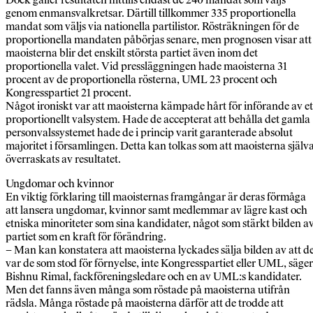
genom enmansvalkretsar. Därtill tillkommer 335 proportionella
mandat som väljs via nationella partilistor. Rösträkningen för de
proportionella mandaten påbörjas senare, men prognosen visar att
maoisterna blir det enskilt största partiet även inom det
proportionella valet. Vid pressläggningen hade maoisterna 31
procent av de proportionella rösterna, UML 23 procent och
Kongresspartiet 21 procent.
Något ironiskt var att maoisterna kämpade hårt för införande av et
proportionellt valsystem. Hade de accepterat att behålla det gamla
personvalssystemet hade de i princip varit garanterade absolut
majoritet i församlingen. Detta kan tolkas som att maoisterna själv
överraskats av resultatet.
Ungdomar och kvinnor
En viktig förklaring till maoisternas framgångar är deras förmåga
att lansera ungdomar, kvinnor samt medlemmar av lägre kast och
etniska minoriteter som sina kandidater, något som stärkt bilden a
partiet som en kraft för förändring.
– Man kan konstatera att maoisterna lyckades sälja bilden av att d
var de som stod för förnyelse, inte Kongresspartiet eller UML, säger
Bishnu Rimal, fackföreningsledare och en av UML:s kandidater.
Men det fanns även många som röstade på maoisterna utifrån
rädsla. Många röstade på maoisterna därför att de trodde att