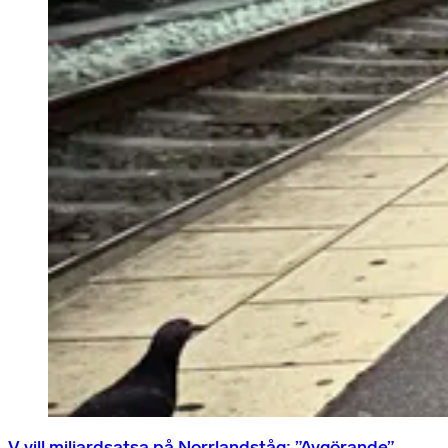
V vill miljardsatsa på Norrlandståg: ”Avgörande”