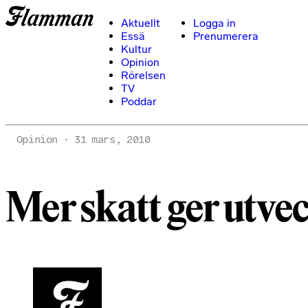
Aktuellt
Logga in
Essä
Prenumerera
Kultur
Opinion
Rörelsen
TV
Poddar
Opinion
31 mars, 2010
Mer skatt ger utve