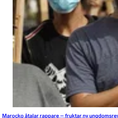
Marocko åtalar rappare – fruktar ny ungdomsre