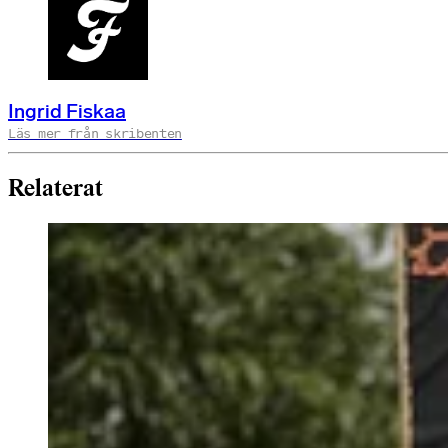
Ingrid Fiskaa
Läs mer från skribenten
Relaterat