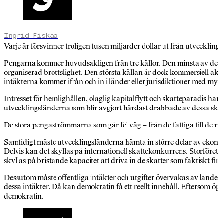
Ingrid Fiskaa
Varje år försvinner troligen tusen miljarder dollar ut från utvecklin
Pengarna kommer huvudsakligen från tre källor. Den minsta av de tre
organiserad brottslighet. Den största källan är dock kommersiell akt
intäkterna kommer ifrån och in i länder eller jurisdiktioner med myck
Intresset för hemlighållen, olaglig kapitalflytt och skatteparadis h
utvecklingsländerna som blir avgjort hårdast drabbade av dessa s
De stora pengaströmmarna som går fel väg – från de fattiga till de 
Samtidigt måste utvecklingsländerna hämta in större delar av ekono
Delvis kan det skyllas på internationell skattekonkurrens. Storföret
skyllas på bristande kapacitet att driva in de skatter som faktiskt fi
Dessutom måste offentliga intäkter och utgifter övervakas av land
dessa intäkter. Då kan demokratin få ett reellt innehåll. Efters
demokratin.