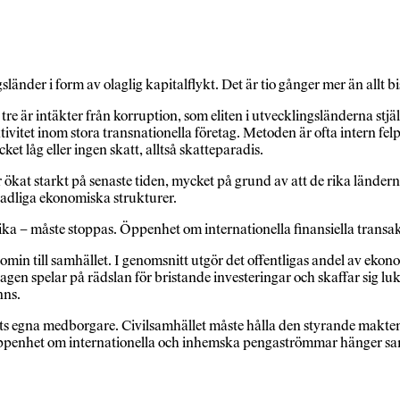
gsländer i form av olaglig kapitalflykt. Det är tio gånger mer än allt 
 är intäkter från korruption, som eliten i utvecklingsländerna stjäl 
ivitet inom stora transnationella företag. Metoden är ofta intern felp
et låg eller ingen skatt, alltså skatteparadis.
ar ökat starkt på senaste tiden, mycket på grund av att de rika ländern
kadliga ekonomiska strukturer.
rika – måste stoppas. Öppenhet om internationella finansiella transak
min till samhället. I genomsnitt utgör det offentligas andel av ekon
agen spelar på rädslan för bristande investeringar och skaffar sig lukr
nns.
ets egna medborgare. Civilsamhället måste hålla den styrande makten
om öppenhet om internationella och inhemska pengaströmmar hänger sa