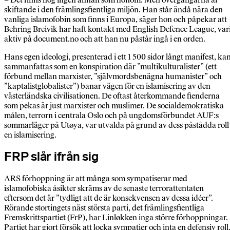
skiftande i den främlingsfientliga miljön. Han står ändå nära den
vanliga islamofobin som finns i Europa, säger hon och påpekar att
Behring Breivik har haft kontakt med English Defence League, var
aktiv på document.no och att han nu påstår ingå i en orden.
Hans egen ideologi, presenterad i ett 1 500 sidor långt manifest, ka
sammanfattas som en konspiration där ”multikulturalister” (ett
förbund mellan marxister, ”självmordsbenägna humanister” och
”kaptalistglobalister”) banar vägen för en islamisering av den
västerländska civilisationen. De oftast återkommande fienderna
som pekas är just marxister och muslimer. De socialdemokratiska
målen, terrorn i centrala Oslo och på ungdomsförbundet AUF:s
sommarläger på Utøya, var utvalda på grund av dess påstådda roll 
en islamisering.
FRP slår ifrån sig
ARS förhoppning är att många som sympatiserar med
islamofobiska åsikter skräms av de senaste terrorattentaten
eftersom det är ”tydligt att de är konsekvensen av dessa idéer”.
Rörande stortingets näst största parti, det främlingsfientliga
Fremskrittspartiet (FrP), har Linløkken inga större förhoppningar.
Partiet har gjort försök att locka sympatier och inta en defensiv roll