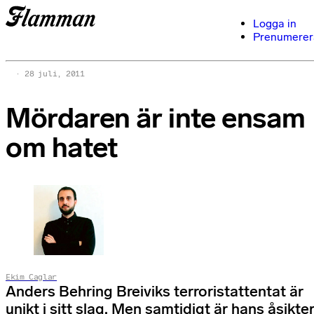
Logga in
Prenumerer
28 juli, 2011
Mördaren är inte ensam
om hatet
Ekim Caglar
Anders Behring Breiviks terroristattentat är
unikt i sitt slag. Men samtidigt är hans åsikte