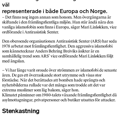
väl
representerade i både Europa och Norge.
– Det finns nog ingen annan som honom. Men övergångarna är
skiftande i den främlingsfientliga miljön. Han står ändå nära den
vanliga islamofobin som finns i Europa, säger Mari Linløkken, vice
ordförande i Antirasistisk Senter.
Den oberoende organisationen Antirasistisk Senter (ARS) har sed
1978 arbetat mot främlingsfientlighet. Den aggressiva islamofobi
som kännetecknar Anders Behring Breiviks åsikter är en
samhällelig trend som ARS’ vice ordförande Mari Linløkken följt
med ängslan.
– Vi har länge varit oroade över strömmen av islamofobi de senaste
åren. De ges ett överraskande stort utrymme och visas stor
förståelse. När det berättades att bomben hade sprängts och
nyhetsbilderna rullade var det många som trodde att det var
extrema muslimer som låg bakom, säger hon.
Klimatet påminner om 1980-talets växande främlingsfientlighet dä
asylmottagningar, privatpersoner och butiker utsattes för attacker.
Stenkastning