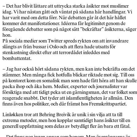
– Det har blivit lättare att uttrycka starka åsikter mot muslimer
idag. Vi har nästan gått och väntat på sådana här handlingar. Vi
har varit med om detta förr. När debatten går åt det här hållet
kommer det manifestationer. Idéerna får legitimitet genom de
föregående debatter som på något sätt ”bekräftar” åsikterna, säger
hon.
På sociala medier som Twitter spreds rykten om att invandrare
slängts av från bussar i Oslo och att flera hade utsatts för
stenkastning direkt efter att terrordådet inleddes med
bombattentat.
– Jag har också hört sådana rykten, men kan inte bekräfta om det
stämmer. Men många fick hotfulla blickar riktade mot sig. Till oss
på kontoret kom en somalisk man som hade fått höra att han skulle
packa ihop och åka hem. Medier, experter och journalister var
försiktiga med att tidigt peka ut en gärningsman, det var folket som
reagerade snabbt. Det tyder att islamfientligheten är allmän. Den
finns även hos politiker, och där främst hos Fremskrittspartiet.
Linløkken tror att Behring Breivik är unik i sin vilja att ta till
extrema metoder, men hon kopplar samtidigt hans åsikter till en
generell uppfattning som delas av betydligt fler än bara ett fåtal.
– Det finns nog ingen annan som honom. Men övergångarna är