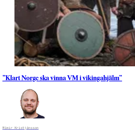
”Klart Norge ska vinna VM i vikingahjälm”
Mímir Kristjánsson