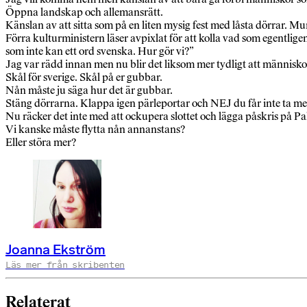
Öppna landskap och allemansrätt.
Känslan av att sitta som på en liten mysig fest med låsta dörrar. Mura
Förra kulturministern läser avpixlat för att kolla vad som egentlig
som inte kan ett ord svenska. Hur gör vi?”
Jag var rädd innan men nu blir det liksom mer tydligt att människor
Skål för sverige. Skål på er gubbar.
Nån måste ju säga hur det är gubbar.
Stäng dörrarna. Klappa igen pärleportar och NEJ du får inte ta me
Nu räcker det inte med att ockupera slottet och lägga påskris på P
Vi kanske måste flytta nån annanstans?
Eller störa mer?
Joanna Ekström
Läs mer från skribenten
Relaterat