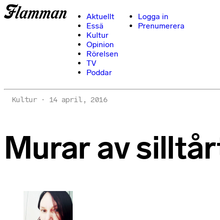
Aktuellt
Logga in
Essä
Prenumerera
Kultur
Opinion
Rörelsen
TV
Poddar
Kultur
14 april, 2016
Murar av silltår