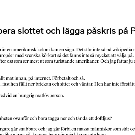
pera slottet och lägga påskris på 
ico är en amerikansk koloni kan en säga. Det står inte så på wikipedi
r européer med svenska körkort så det fanns inte så mycket att välja på.
er oss som ser mest ut som turistande amerikaner. Och jag fattar ju det
llt mat innan, på internet. Förbetalt och så.
fast hen fällt ner brickan och sitter och väntar. Hen har inte förstått
redvid en hungrig matlös person.
nheten ovanför och bara tagga ner och tända ett doftljus?
rgare går snabbare och jag går förbi en massa människor som står och
m lika gärna vill komma hem gör mig liksom inte lugn.