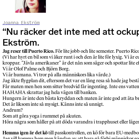
Joanna Ekström
“Nu räcker det inte med att ocku
Ekström.
Jag reser till Puerto Rico.
För lite jobb och lite semester. Puerto R
(Vi har hyrt en bil som vi åker runt i och den är lite för lyxig. Vi ä
kroppar. ”Jävla amerikaner” är det nån som säger och spottar lite eft
Vi är Olof Palme och Björn Borg.
Vi är humana. Vi tror på alla människors lika värde.)
Jag åkte flygplan dit, eftersom det var en lång resa så hade jag bestä
Får maten men hen som sitter bredvid får ingenting. Inte ens vatten, 
HAHAHA skrattar jag hela vägen till banken.
Hungern är inte den bästa kryddan och maten är inte god att äta b
Det är liksom inte så mysigt. Känns inte så unnigt.
Andrum?
Som att göra yoga i rummet på akuten.
Höra några som håller på att döda varandra i trapphuset eller läge
Hemma igen är det kö
till passkontrollen, en kö för bara EU-medbo
Jag vill komma hem men känslan av att bara gå förbi människor so