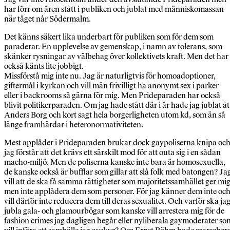
har förr om åren stått i publiken och jublat med människomassan
när tåget når Södermalm.
Det känns säkert lika underbart för publiken som för dem som
paraderar. En upplevelse av gemenskap, i namn av tolerans, som
skänker rysningar av välbehag över kollektivets kraft. Men det har
också känts lite jobbigt.
Missförstå mig inte nu. Jag är naturligtvis för homoadoptioner,
giftermål i kyrkan och vill män frivilligt ha anonymt sex i parker
eller i backrooms så gärna för mig. Men Prideparaden har också
blivit politikerparaden. Om jag hade stått där i år hade jag jublat åt
Anders Borg och kort sagt hela borgerligheten utom kd, som än så
länge framhärdar i heteronormativiteten.
Mest applåder i Prideparaden brukar dock gaypoliserna knipa oc
jag förstår att det krävs ett särskilt mod för att outa sig i en sådan
macho-miljö. Men de poliserna kanske inte bara är homosexuella,
de kanske också är bufflar som gillar att slå folk med batongen? Ja
vill att de ska få samma rättigheter som majoritetssamhället ger mig
men inte applådera dem som personer. För jag känner dem inte oc
vill därför inte reducera dem till deras sexualitet. Och varför ska ja
jubla gala- och glamourbögar som kanske vill arrestera mig för de
fashion crimes jag dagligen begår eller nyliberala gaymoderater so