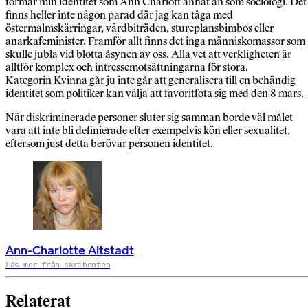
formar min identitet som Ann Charlott annat än som sociologi. Det
finns heller inte någon parad där jag kan tåga med
östermalmskärringar, vårdbiträden, stureplansbimbos eller
anarkafeminister. Framför allt finns det inga människomassor som
skulle jubla vid blotta åsynen av oss. Alla vet att verkligheten är
alltför komplex och intressemotsättningarna för stora.
Kategorin Kvinna går ju inte går att generalisera till en behändig
identitet som politiker kan välja att favoritfota sig med den 8 mars.
När diskriminerade personer sluter sig samman borde väl målet
vara att inte bli definierade efter exempelvis kön eller sexualitet,
eftersom just detta berövar personen identitet.
Ann-Charlotte Altstadt
Läs mer från skribenten
Relaterat