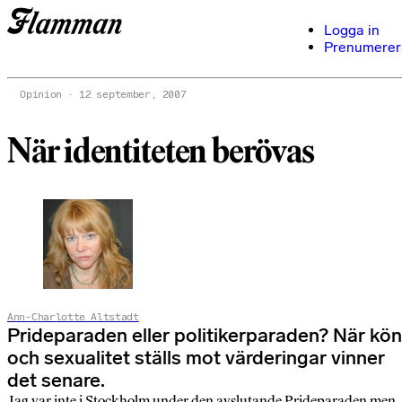
Logga in
Prenumerer
Opinion
12 september, 2007
När identiteten berövas
Ann-Charlotte Altstadt
Prideparaden eller politikerparaden? När kön
och sexualitet ställs mot värderingar vinner
det senare.
Jag var inte i Stockholm under den avslutande Prideparaden men