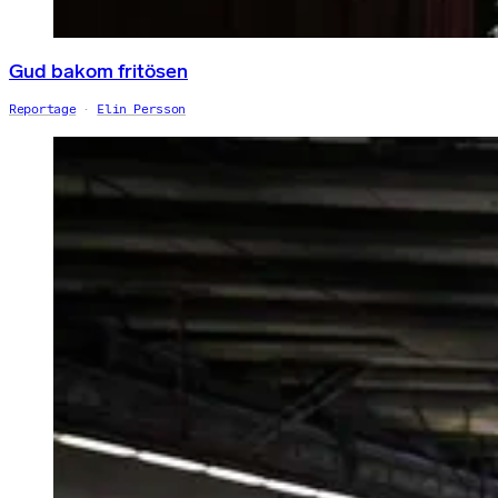
Gud bakom fritösen
Reportage
Elin Persson