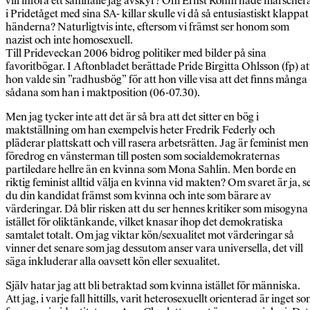
vill införa ett samhälle jag avskyr? Om Ernst Röhm hade marscher
i Pridetåget med sina SA- killar skulle vi då så entusiastiskt klappat
händerna? Naturligtvis inte, eftersom vi främst ser honom som
nazist och inte homosexuell.
Till Prideveckan 2006 bidrog politiker med bilder på sina
favoritbögar. I Aftonbladet berättade Pride Birgitta Ohlsson (fp) at
hon valde sin ”radhusbög” för att hon ville visa att det finns många
sådana som han i maktposition (06-07.30).
Men jag tycker inte att det är så bra att det sitter en bög i
maktställning om han exempelvis heter Fredrik Federly och
pläderar plattskatt och vill rasera arbetsrätten. Jag är feminist men
föredrog en vänsterman till posten som socialdemokraternas
partiledare hellre än en kvinna som Mona Sahlin. Men borde en
riktig feminist alltid välja en kvinna vid makten? Om svaret är ja, s
du din kandidat främst som kvinna och inte som bärare av
värderingar. Då blir risken att du ser hennes kritiker som misogyna
istället för oliktänkande, vilket knasar ihop det demokratiska
samtalet totalt. Om jag viktar kön/sexualitet mot värderingar så
vinner det senare som jag dessutom anser vara universella, det vill
säga inkluderar alla oavsett kön eller sexualitet.
Själv hatar jag att bli betraktad som kvinna istället för människa.
Att jag, i varje fall hittills, varit heterosexuellt orienterad är inget s