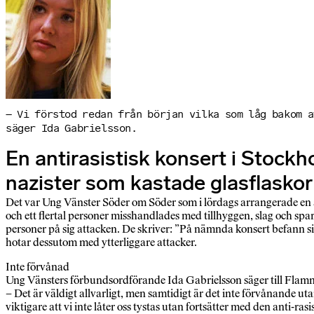
– Vi förstod redan från början vilka som låg bakom a
säger Ida Gabrielsson.
En antirasistisk konsert i Stock
nazister som kastade glasflaskor 
Det var Ung Vänster Söder om Söder som i lördags arrangerade en an
och ett flertal personer misshandlades med tillhyggen, slag och spa
personer på sig attacken. De skriver: ”På nämnda konsert befann sig
hotar dessutom med ytterliggare attacker.
Inte förvånad
Ung Vänsters förbundsordförande Ida Gabrielsson säger till Flamma
– Det är väldigt allvarligt, men samtidigt är det inte förvånande ut
viktigare att vi inte låter oss tystas utan fortsätter med den anti-ra