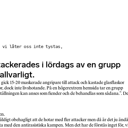
 vi låter oss inte tystas,
tackerades i lördags av en grupp
llvarligt.
 gick 15-20 maskerade angripare till attack och kastade glasflaskor
ador, dock inte livshotande. På en högerextrem hemsida tar en grupp
llställningen kan anses som fiender och de behandlas som sådana.”. D
en.
äldigt obehagligt att de hotar med fler attacker men då är det ju änd
ätta med den antirasistiska kampen. Men det har de förstås inget för, v