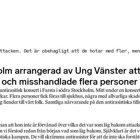
ttacken. Det är obehagligt att de hotar med fler, men
holm arrangerad av Ung Vänster at
och misshandlade flera personer a
tirasitisk konsert i Farsta i södra Stockholm. Mitt under en konsert
rkar. Flera personer fick föras till sjukhus, några med allvarliga sk
 fiender till vårt folk. Samtliga närvarande på den antirasistiska ti
n att hon inte är förvånad över vilka det var som låg bakom attack
an vi förstod redan från början vad som låg bakom. Självklart är det v
sistiska kampen. De vill skrämma antirasister för att de inte ska forst