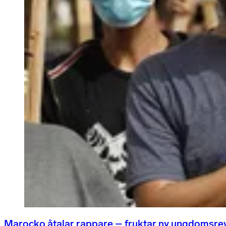
Marocko åtalar rappare – fruktar ny ungdomsre