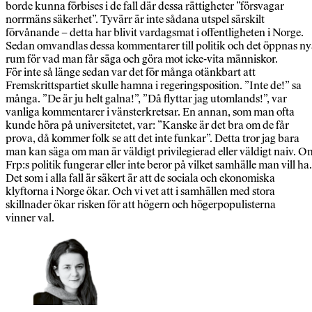
borde kunna förbises i de fall där dessa rättigheter ”försvagar
norrmäns säkerhet”. Tyvärr är inte sådana utspel särskilt
förvånande – detta har blivit vardagsmat i offentligheten i Norge.
Sedan omvandlas dessa kommentarer till politik och det öppnas n
rum för vad man får säga och göra mot icke-vita människor.
För inte så länge sedan var det för många otänkbart att
Fremskrittspartiet skulle hamna i regeringsposition. ”Inte de!” sa
många. ”De är ju helt galna!”, ”Då flyttar jag utomlands!”, var
vanliga kommentarer i vänsterkretsar. En annan, som man ofta
kunde höra på universitetet, var: ”Kanske är det bra om de får
prova, då kommer folk se att det inte funkar”. Detta tror jag bara
man kan säga om man är väldigt privilegierad eller väldigt naiv. O
Frp:s politik fungerar eller inte beror på vilket samhälle man vill ha.
Det som i alla fall är säkert är att de sociala och ekonomiska
klyftorna i Norge ökar. Och vi vet att i samhällen med stora
skillnader ökar risken för att högern och högerpopulisterna
vinner val.