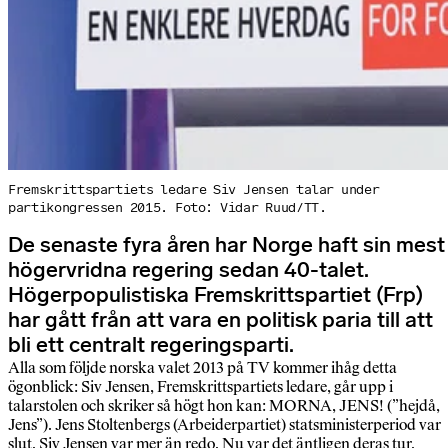
Fremskrittspartiets ledare Siv Jensen talar under
partikongressen 2015. Foto: Vidar Ruud/TT.
De senaste fyra åren har Norge haft sin mest
högervridna regering sedan 40-talet.
Högerpopulistiska Fremskrittspartiet (Frp)
har gått från att vara en politisk paria till att
bli ett centralt regeringsparti.
Alla som följde norska valet 2013 på TV kommer ihåg detta
ögonblick: Siv Jensen, Fremskrittspartiets ledare, går upp i
talarstolen och skriker så högt hon kan: MORNA, JENS! (”hejdå,
Jens”). Jens Stoltenbergs (Arbeiderpartiet) statsministerperiod var
slut. Siv Jensen var mer än redo. Nu var det äntligen deras tur.