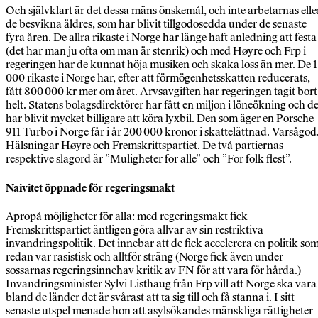
Och självklart är det dessa mäns önskemål, och inte arbetarnas elle
de besvikna äldres, som har blivit tillgodosedda under de senaste
fyra åren. De allra rikaste i Norge har länge haft anledning att festa
(det har man ju ofta om man är stenrik) och med Høyre och Frp i
regeringen har de kunnat höja musiken och skaka loss än mer. De 
000 rikaste i Norge har, efter att förmögenhetsskatten reducerats,
fått 800 000 kr mer om året. Arvsavgiften har regeringen tagit bort
helt. Statens bolagsdirektörer har fått en miljon i löneökning och de
har blivit mycket billigare att köra lyxbil. Den som äger en Porsche
911 Turbo i Norge får i år 200 000 kronor i skattelättnad. Varsågod
Hälsningar Høyre och Fremskrittspartiet. De två partiernas
respektive slagord är ”Muligheter for alle” och ”For folk flest”.
Naivitet öppnade för regeringsmakt
Apropå möjligheter för alla: med regeringsmakt fick
Fremskrittspartiet äntligen göra allvar av sin restriktiva
invandringspolitik. Det innebar att de fick accelerera en politik so
redan var rasistisk och alltför sträng (Norge fick även under
sossarnas regeringsinnehav kritik av FN för att vara för hårda.)
Invandringsminister Sylvi Listhaug från Frp vill att Norge ska vara
bland de länder det är svårast att ta sig till och få stanna i. I sitt
senaste utspel menade hon att asylsökandes mänskliga rättigheter