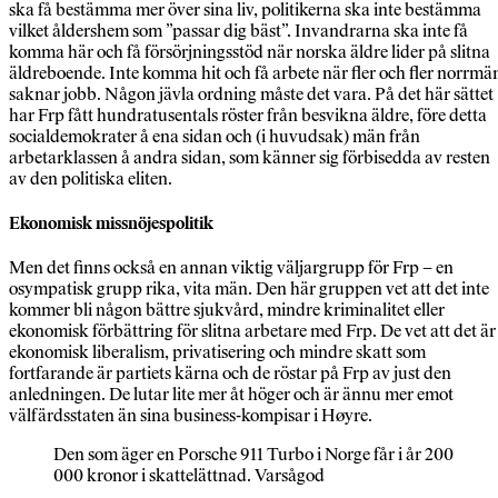
ska få bestämma mer över sina liv, politikerna ska inte bestämma
vilket åldershem som ”passar dig bäst”. Invandrarna ska inte få
komma här och få försörjningsstöd när norska äldre lider på slitna
äldreboende. Inte komma hit och få arbete när fler och fler norrmä
saknar jobb. Någon jävla ordning måste det vara. På det här sättet
har Frp fått hundratusentals röster från besvikna äldre, före detta
socialdemokrater å ena sidan och (i huvudsak) män från
arbetarklassen å andra sidan, som känner sig förbisedda av resten
av den politiska eliten.
Ekonomisk missnöjespolitik
Men det finns också en annan viktig väljargrupp för Frp – en
osympatisk grupp rika, vita män. Den här gruppen vet att det inte
kommer bli någon bättre sjukvård, mindre kriminalitet eller
ekonomisk förbättring för slitna arbetare med Frp. De vet att det är
ekonomisk liberalism, privatisering och mindre skatt som
fortfarande är partiets kärna och de röstar på Frp av just den
anledningen. De lutar lite mer åt höger och är ännu mer emot
välfärdsstaten än sina business-kompisar i Høyre.
Den som äger en Porsche 911 Turbo i Norge får i år 200
000 kronor i skattelättnad. Varsågod