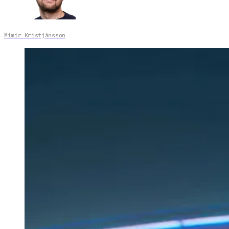
Mímir Kristjánsson