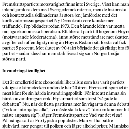
Fremskrittspartiets motsvarighet finns inte i Sverige. Visst kan man
ibland jämföra dem med Sverigedemokraterna, men de historiska
och kontextuella skillnaderna är stora (en jämförelse med det
kortlivade missnöjespartiet Ny Demokrati vore kanske mer
träffande). Frp bildades redan 1973. Den bärande idén var mesta
möjliga ekonomiska liberalism. Ett liberalt parti till höger om Høyr
(motsvarande Moderaterna), ännu större motståndare mot skatter,
avgifter och offentlig styrning än Høyre. Redan i sitt första val fick
partiet 5 procent. Mot slutet av 90-talet började det gå riktigt bra fö
partiet – sedan dess har man stabiliserat sig som Norges tredje
största parti.
Invandringsfientlighet
Det är emellertid inte ekonomisk liberalism som har varit partiets
viktigaste kännetecken under de här 20 åren. Fremskrittspartiet är
mest känt för sin hårda invandringspolitik. För inte att nämna sin
hårda invandringsretorik. Frp är partiet som först ”vågade ta
debatten”. Nu, när de flesta partierna mer än vågar ta denna debat
(”vi kan inte hjälpa alla”, ”vi måste ställa krav”, ”de som kommer hit
måste anpassa sig”), säger Fremskrittspartiet: Vad var det vi sa?
På många sätt är Frp typiska populister. Man vill ha bättre
sjukvård, mer pengar till polisen och lägre alkoholpriser. Människo