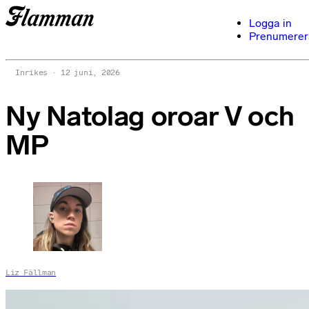
Logga in
Prenumerer
Inrikes
12 juni, 2026
Ny Natolag oroar V och
MP
Liz Fällman