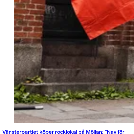
Vänsterpartiet köper rocklokal på Möllan: ”Nav för