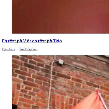
En röst på V är en röst på Tidö
Rörelsen
Carl Gerken