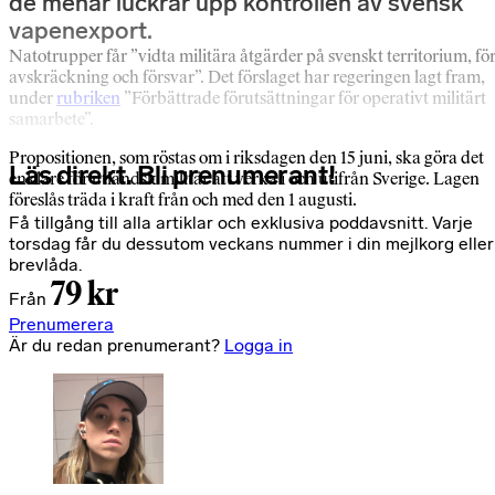
de menar luckrar upp kontrollen av svensk
vapenexport.
Natotrupper får ”vidta militära åtgärder på svenskt territorium, fö
avskräckning och försvar”. Det förslaget har regeringen lagt fram,
under
rubriken
”Förbättrade förutsättningar för operativt militärt
samarbete”.
Propositionen, som röstas om i riksdagen den 15 juni, ska göra det
Läs direkt. Bli prenumerant!
enklare för utländsk militär att verka i och utifrån Sverige. Lagen
föreslås träda i kraft från och med den 1 augusti.
Få tillgång till alla artiklar och exklusiva poddavsnitt. Varje
torsdag får du dessutom veckans nummer i din mejlkorg eller
brevlåda.
79 kr
Från
Prenumerera
Är du redan prenumerant?
Logga in