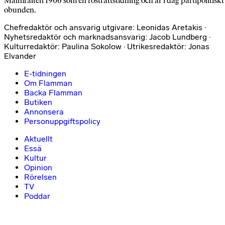
Malmfälten 1906 som en rösträttstidning och är i dag partipolitiskt
obunden.
Chefredaktör och ansvarig utgivare: Leonidas Aretakis ·
Nyhetsredaktör och marknadsansvarig: Jacob Lundberg ·
Kulturredaktör: Paulina Sokolow · Utrikesredaktör: Jonas
Elvander
E-tidningen
Om Flamman
Backa Flamman
Butiken
Annonsera
Personuppgiftspolicy
Aktuellt
Essä
Kultur
Opinion
Rörelsen
TV
Poddar