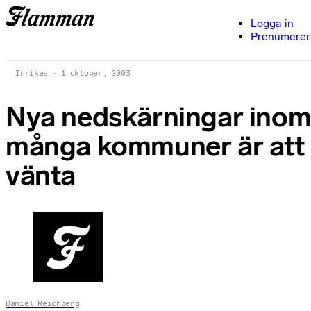
Logga in
Prenumerer
Inrikes
1 oktober, 2003
Nya nedskärningar ino
många kommuner är att
vänta
Daniel Reichberg