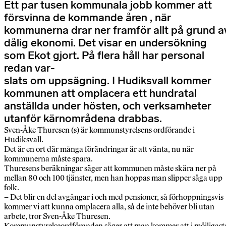
Ett par tusen kommunala jobb kommer att
försvinna de kommande åren , när
kommunerna drar ner framför allt på grund a
dålig ekonomi. Det visar en undersökning
som Ekot gjort. På flera håll har personal
redan var-
slats om uppsägning. I Hudiksvall kommer
kommunen att omplacera ett hundratal
anställda under hösten, och verksamheter
utanför kärnområdena drabbas.
Sven-Åke Thuresen (s) är kommunstyrelsens ordförande i
Hudiksvall.
Det är en ort där många förändringar är att vänta, nu när
kommunerna måste spara.
Thuresens beräkningar säger att kommunen måste skära ner på
mellan 80 och 100 tjänster, men han hoppas man slipper säga upp
folk.
– Det blir en del avgångar i och med pensioner, så förhoppningsvis
kommer vi att kunna omplacera alla, så de inte behöver bli utan
arbete, tror Sven-Åke Thuresen.
Kommunstyrelseordföranden säger att man kommer att i möjligast