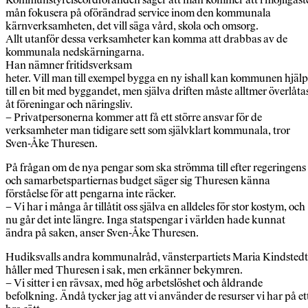
mån fokusera på oförändrad service inom den kommunala
kärnverksamheten, det vill säga vård, skola och omsorg.
Allt utanför dessa verksamheter kan komma att drabbas av de
kommunala nedskärningarna.
Han nämner fritidsverksam
heter. Vill man till exempel bygga en ny ishall kan kommunen hjäl
till en bit med byggandet, men själva driften måste alltmer överlåta
åt föreningar och näringsliv.
– Privatpersonerna kommer att få ett större ansvar för de
verksamheter man tidigare sett som självklart kommunala, tror
Sven-Åke Thuresen.
På frågan om de nya pengar som ska strömma till efter regeringens
och samarbetspartiernas budget säger sig Thuresen känna
förståelse för att pengarna inte räcker.
– Vi har i många år tillåtit oss själva en alldeles för stor kostym, och
nu går det inte längre. Inga statspengar i världen hade kunnat
ändra på saken, anser Sven-Åke Thuresen.
Hudiksvalls andra kommunalråd, vänsterpartiets Maria Kindstedt
håller med Thuresen i sak, men erkänner bekymren.
– Vi sitter i en rävsax, med hög arbetslöshet och åldrande
befolkning. Ändå tycker jag att vi använder de resurser vi har på et