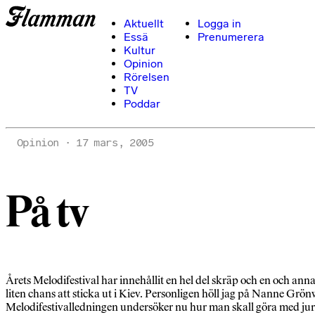
Aktuellt
Logga in
Essä
Prenumerera
Kultur
Opinion
Rörelsen
TV
Poddar
Opinion
17 mars, 2005
På tv
Årets Melodifestival har innehållit en hel del skräp och en och anna
liten chans att sticka ut i Kiev. Personligen höll jag på Nanne Grönw
Melodifestivalledningen undersöker nu hur man skall göra med juryn 