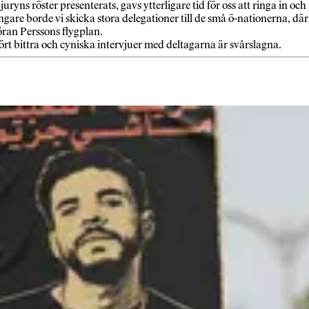
uryns röster presenterats, gavs ytterligare tid för oss att ringa in och
ängare borde vi skicka stora delegationer till de små ö-nationerna, där
öran Perssons flygplan.
hört bittra och cyniska intervjuer med deltagarna är svårslagna.