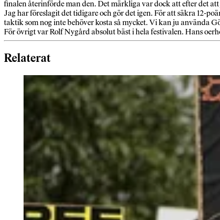
finalen återinförde man den. Det märkliga var dock att efter det att j
Jag har föreslagit det tidigare och gör det igen. För att säkra 12-po
taktik som nog inte behöver kosta så mycket. Vi kan ju använda G
För övrigt var Rolf Nygård absolut bäst i hela festivalen. Hans oer
Relaterat