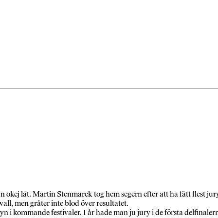
n okej låt. Martin Stenmarck tog hem segern efter att ha fått flest jur
all, men gråter inte blod över resultatet.
i kommande festivaler. I år hade man ju jury i de första delfinalern