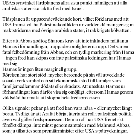
USA:s synvinkel färdplanens allra sista punkt, nämligen att alla
arabiska stater ska iaktta fred med Israel.
Tidsplanen är uppseendeväckande kort, vilket förklaras med att
USA främst vill ha Palestinakonflikten ur världen då man ger sig in 
maktstriderna med övriga arabiska stater, i Irakkrigets kölvatten.
Efter att Abbas godtog Sharons krav att inte inkludera militanta
Hamas i förhandlingar, trappades oroligheterna upp. Det var en
fatal felbedömning från Abbas, och en tydlig markering från Ham
– ingen fred kan skipas om inte palestinska ledningen har Hamas
med sig.
Hamas är ingen liten marginell grupp.
Rörelsen har stort stöd, mycket beroende på sin väl utvecklade
sociala verksamhet och sitt ekonomiska stöd till familjer vars
familjemedlemmar dödats eller skadats. Att utesluta Hamas ur
förhandlingar kan därför visa sig omöjligt, eftersom Hamas genom
våldsdåd har makt att stoppa hela fredsprocessen.
Olika signaler pekar på att fred kan vara nära – eller mycket långt
borta. Tydligt är att Arafat börjat återta sin roll i palestinsk politik,
även vad gäller fredsprocessen. Denna roll har USA frenetiskt
försökt dämpa, inte minst genom samtalen med Mahmud Abbas,
som ju tillsattes som premiärminister efter USA:s påtryckningar.