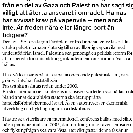
från en del av Gaza och Palestina har sagt si
villigt att återta ansvaret i området. Hamas
har avvisat krav på vapenvila – men ändå
inte. Är freden nära eller längre bort än
tidigare?
Den av USA föreslagna Färdplan för fred innehåller tre faser. I fas
ett ska palestinierna ansluta sig till en ovillkorlig vapenvila med
understöd från Israel. Palestina ska genomgå en politisk reform för
att förbereda för statsbildning, inkluderat en konstitution. Val ska
hållas.
I fas två fokuseras på att skapa en oberoende palestinsk stat, vars
gränser inte har fastställts än.
Fas två ska avslutas redan under 2003.
En stor internationell konferens inklusive kvartetten ska hållas, oc
bland annat de arabiska staterna ska återupprätta
handelsförbindelser med Israel. Även vattenreserver, ekonomisk
utveckling och flyktingfrågan ska diskuteras.
I fas tre ska ytterligare en internationell konferens hållas, med sikte
på en permanentad stat 2005, där förutom gränser även Jerusalem
och flyktingfrågan ska vara lösta. Det viktigaste i denna fas är ur