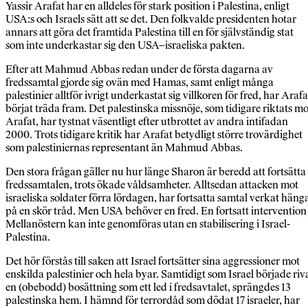
Yassir Arafat har en alldeles för stark position i Palestina, enligt
USA:s och Israels sätt att se det. Den folkvalde presidenten hotar
annars att göra det framtida Palestina till en för självständig stat
som inte underkastar sig den USA–israeliska pakten.
Efter att Mahmud Abbas redan under de första dagarna av
fredssamtal gjorde sig ovän med Hamas, samt enligt många
palestinier alltför ivrigt underkastat sig villkoren för fred, har Arafa
börjat träda fram. Det palestinska missnöje, som tidigare riktats mo
Arafat, har tystnat väsentligt efter utbrottet av andra intifadan
2000. Trots tidigare kritik har Arafat betydligt större trovärdighet
som palestiniernas representant än Mahmud Abbas.
Den stora frågan gäller nu hur länge Sharon är beredd att fortsätta
fredssamtalen, trots ökade våldsamheter. Alltsedan attacken mot
israeliska soldater förra lördagen, har fortsatta samtal verkat häng
på en skör tråd. Men USA behöver en fred. En fortsatt intervention 
Mellanöstern kan inte genomföras utan en stabilisering i Israel-
Palestina.
Det hör förstås till saken att Israel fortsätter sina aggressioner mot
enskilda palestinier och hela byar. Samtidigt som Israel började riv
en (obebodd) bosättning som ett led i fredsavtalet, sprängdes 13
palestinska hem. I hämnd för terrordåd som dödat 17 israeler, har