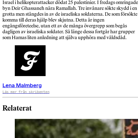
Israel i helikopterattacker dödat 25 palestinier. I fredags omringade
byn Deir Ghassaneh nära Ramallah. Tre invånare sökte skydd i en
grotta men stängdes in av de israeliska soldaterna. De som försökte
komma till deras hjälp blev skjutna. Detta är ingen
engångsföreteelse, utan ett av de många övergrepp som begås
dagligen av israeliska soldater. Så länge dessa fortgår har grupper
som Hamas liten anledning att själva upphöra med våldsdåd.
Lena Malmberg
Läs mer från skribenten
Relaterat