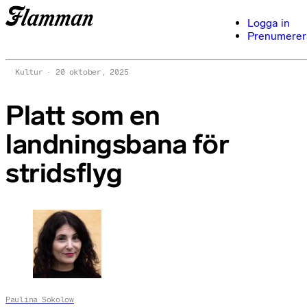
Logga in
Prenumerer
Kultur
20 oktober, 2025
Platt som en
landningsbana för
stridsflyg
Paulina Sokolow