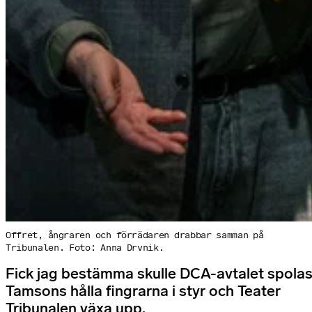
Offret, ångraren och förrädaren drabbar samman på
Tribunalen. Foto: Anna Drvnik.
Fick jag bestämma skulle DCA-avtalet spolas
Tamsons hålla fingrarna i styr och Teater
Tribunalen växa upp.