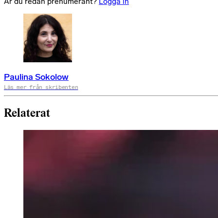
Är du redan prenumerant?
Logga in
Paulina Sokolow
Läs mer från skribenten
Relaterat