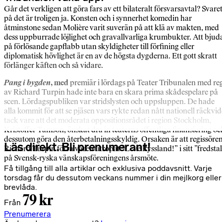
Går det verkligen att göra fars av ett bilateralt försvarsavtal? Svare
på det är troligen ja. Konsten och i synnerhet komedin har
åtminstone sedan Molière varit suverän på att klä av makten, med
dess uppburrade löjlighet och gravallvarliga krumbukter. Att bjud
på förlösande gapflabb utan skyldigheter till förfining eller
diplomatisk hövlighet är en av de högsta dygderna. Ett gott skratt
förlänger käften och så vidare.
Pang i bygden
, med
premiär i lördags på Teater Tribunalen med re
av Richard Turpin hade inte bara en skara prima skådespelare på
scen. Lördagspubliken var stridslysten och uppsluppen. De hade
alla kommit för att se pjäsen vars rykte redan nått nationell räckvi
tack vare att det moderata oppositionsrådet i region Stockholm,
Kristoffer Tamson, önskat dra in teaterns offentliga finansiering oc
dessutom göra den återbetalningsskyldig. Orsaken är att regissöre
Läs direkt. Bli prenumerant!
Richard Turpin förra våren utropat ”Leve Ryssland!” i sitt ”fredsta
på Svensk-ryska vänskapsföreningens årsmöte.
Få tillgång till alla artiklar och exklusiva poddavsnitt. Varje
torsdag får du dessutom veckans nummer i din mejlkorg eller
brevlåda.
79 kr
Från
Prenumerera