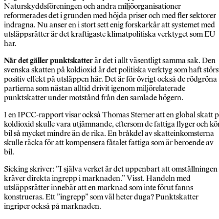
Naturskyddsföreningen och andra miljöorganisationer
reformerades det i grunden med höjda priser och med fler sektorer
indragna. Nu anser en i stort sett enig forskarkår att systemet med
utsläppsrätter är det kraftigaste klimatpolitiska verktyget som EU
har.
När det gäller punktskatter
är det i allt väsentligt samma sak. Den
svenska skatten på koldioxid är det politiska verktyg som haft störs
positiv effekt på utsläppen här. Det är för övrigt också de rödgröna
partierna som nästan alltid drivit igenom miljörelaterade
punktskatter under motstånd från den samlade högern.
I en IPCC-rapport visar också Thomas Sterner att en global skatt 
koldioxid skulle vara utjämnande, eftersom de fattiga flyger och kö
bil så mycket mindre än de rika. En bråkdel av skatteinkomsterna
skulle räcka för att kompensera fåtalet fattiga som är beroende av
bil.
Sicking skriver: ”I själva verket är det uppenbart att omställningen
kräver direkta ingrepp i marknaden.” Visst. Handeln med
utsläppsrätter innebär att en marknad som inte förut fanns
konstrueras. Ett ”ingrepp” som väl heter duga? Punktskatter
ingriper också på marknaden.