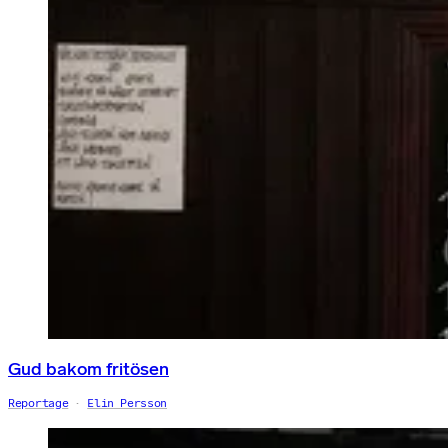
Gud bakom fritösen
Reportage
Elin Persson