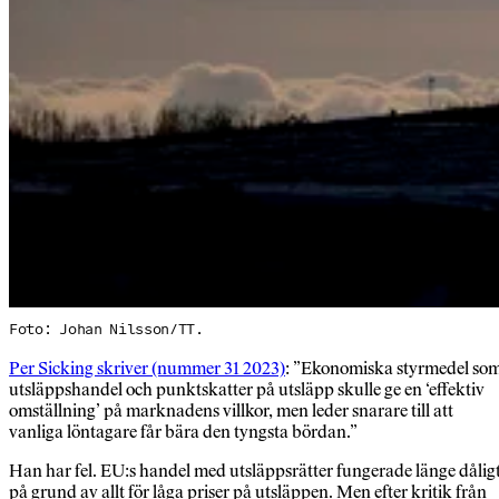
Foto: Johan Nilsson/TT.
Per Sicking skriver (nummer 31 2023)
: ”Ekonomiska styrmedel so
utsläppshandel och punktskatter på utsläpp skulle ge en ‘effektiv
omställning’ på marknadens villkor, men leder snarare till att
vanliga löntagare får bära den tyngsta bördan.”
Han har fel. EU:s handel med utsläppsrätter fungerade länge dålig
på grund av allt för låga priser på utsläppen. Men efter kritik från