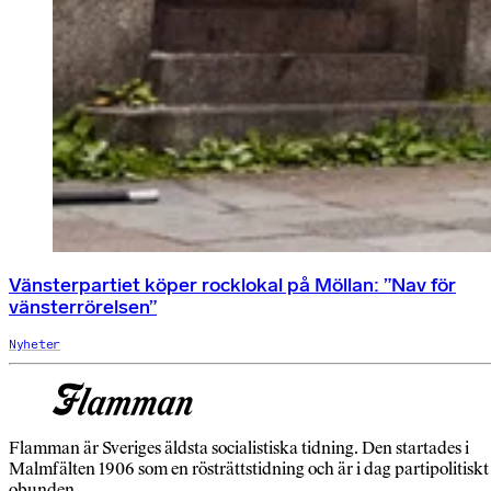
Vänsterpartiet köper rocklokal på Möllan: ”Nav för
vänsterrörelsen”
Nyheter
Flamman är Sveriges äldsta socialistiska tidning. Den startades i
Malmfälten 1906 som en rösträttstidning och är i dag partipolitiskt
obunden.