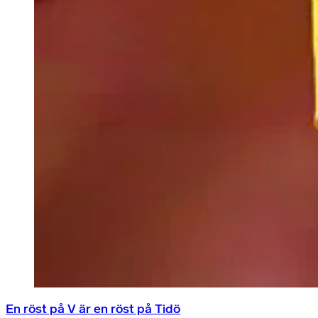
En röst på V är en röst på Tidö