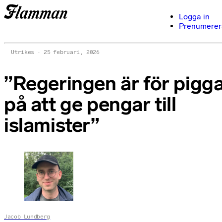
Logga in
Prenumerer
Utrikes
25 februari, 2026
”Regeringen är för pigg
på att ge pengar till
islamister”
Jacob Lundberg