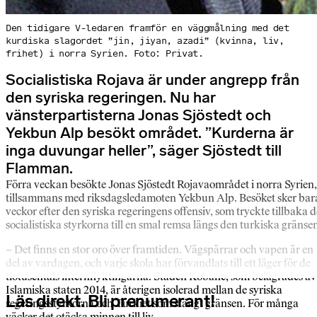
Den tidigare V-ledaren framför en väggmålning med det
kurdiska slagordet ”jin, jiyan, azadi” (kvinna, liv,
frihet) i norra Syrien. Foto: Privat.
Socialistiska Rojava är under angrepp från
den syriska regeringen. Nu har
vänsterpartisterna Jonas Sjöstedt och
Yekbun Alp besökt området. ”Kurderna är
inga duvungar heller”, säger Sjöstedt till
Flamman.
Förra veckan besökte Jonas Sjöstedt Rojavaområdet i norra Syrien,
tillsammans med riksdagsledamoten Yekbun Alp. Besöket sker bar
veckor efter den syriska regeringens offensiv, som tryckte tillbaka d
socialistiska styrkorna till en smal remsa längs den turkiska gränse
– Det finns en stor oro över framtiden. Vägspärrar och vapen är en
del av vardagen, och varje skola har förvandlats till ett läger för de
tiotusentals internflyktingarna. Staden Kobane, som belägrades av
Islamiska staten 2014, är återigen isolerad mellan de syriska
Läs direkt. Bli prenumerant!
regeringsstyrkorna och Turkiet som stängt gränsen. För många
väcker det otäcka minnen till liv.