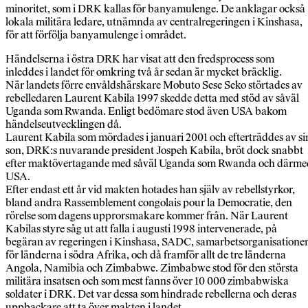
minoritet, som i DRK kallas för banyamulenge. De anklagar också
lokala militära ledare, utnämnda av centralregeringen i Kinshasa,
för att förfölja banyamulenge i området.
Händelserna i östra DRK har visat att den fredsprocess som
inleddes i landet för omkring två år sedan är mycket bräcklig.
När landets förre envåldshärskare Mobuto Sese Seko störtades av
rebelledaren Laurent Kabila 1997 skedde detta med stöd av såväl
Uganda som Rwanda. Enligt bedömare stod även USA bakom
händelseutvecklingen då.
Laurent Kabila som mördades i januari 2001 och efterträddes av si
son, DRK:s nuvarande president Jospeh Kabila, bröt dock snabbt
efter maktövertagande med såväl Uganda som Rwanda och därme
USA.
Efter endast ett år vid makten hotades han själv av rebellstyrkor,
bland andra Rassemblement congolais pour la Democratie, den
rörelse som dagens upprorsmakare kommer från. När Laurent
Kabilas styre såg ut att falla i augusti 1998 intervenerade, på
begäran av regeringen i Kinshasa, SADC, samarbetsorganisatione
för länderna i södra Afrika, och då framför allt de tre länderna
Angola, Namibia och Zimbabwe. Zimbabwe stod för den största
militära insatsen och som mest fanns över 10 000 zimbabwiska
soldater i DRK. Det var dessa som hindrade rebellerna och deras
uppbackare att ta över makten i landet.