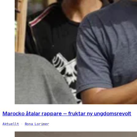
Marocko åtalar rappare – fruktar ny ungdomsrevolt
Aktuellt
Rona Lorimer