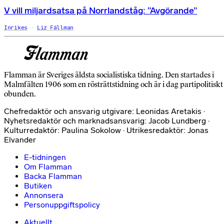
V vill miljardsatsa på Norrlandståg: ”Avgörande”
Inrikes
Liz Fällman
Flamman är Sveriges äldsta socialistiska tidning. Den startades i
Malmfälten 1906 som en rösträttstidning och är i dag partipolitiskt
obunden.
Chefredaktör och ansvarig utgivare: Leonidas Aretakis ·
Nyhetsredaktör och marknadsansvarig: Jacob Lundberg ·
Kulturredaktör: Paulina Sokolow · Utrikesredaktör: Jonas
Elvander
E-tidningen
Om Flamman
Backa Flamman
Butiken
Annonsera
Personuppgiftspolicy
Aktuellt