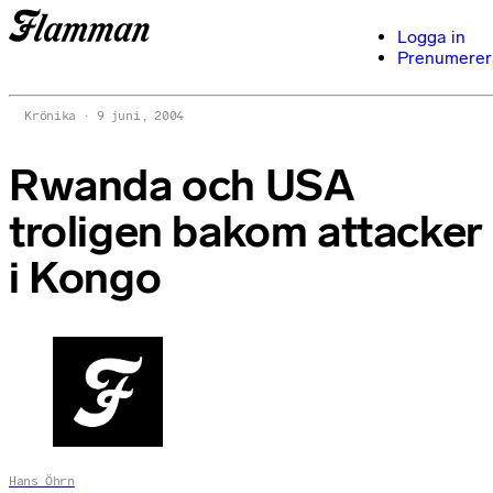
Logga in
Prenumerer
Krönika
9 juni, 2004
Rwanda och USA
troligen bakom attacker
i Kongo
Hans Öhrn