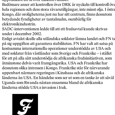
Bedömare anser att kontrollen över DRK är nyckeln till kontroll öv
hela regionen och dess stora råvarutillgångar, inte minst olja. I östr
Kongo, där oroligheterna just nu har sitt centrum, finns dessutom
betydande fyndigheter av tantalmalm, oumbärlig för
elektronikindustrin.
SADC-interventionen ledde till att ett fredsavtal kunde skrivas
under i december 2002.
Enligt avtalet skulle alla utländska soldater lämna landet och FN t
på sig uppgiften att garantera stabiliteten. FN har valt att satsa på
kostsamma internationella operationer understödda av USA och
med soldater från västländer som Sverige och Frankrike – i stället
för att på alla sätt understödja de afrikanska fredsinitiativen, som
åtminstone delvis varit framgångsrika. USA och Frankrike har
dessutom olika intressen i Kongo. Frankrike står för närvarande
uppenbart närmare regeringen i Kinshasa och de afrikanska
länderna än USA. En händelse som ser ut som en tanke är att såväl
Uganda som Rwanda nästan ensamma bland de afrikanska
länderna stödde USA:s invasion i Irak.