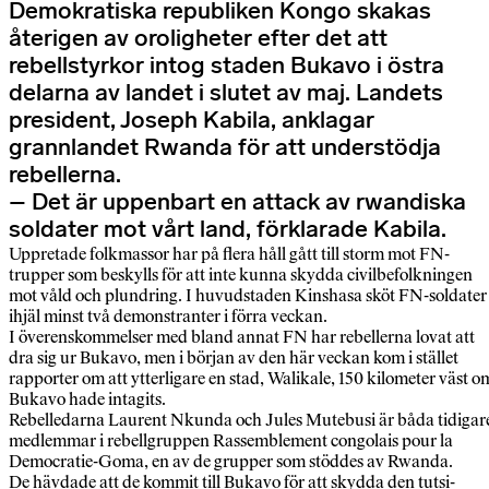
Demokratiska republiken Kongo skakas
återigen av oroligheter efter det att
rebellstyrkor intog staden Bukavo i östra
delarna av landet i slutet av maj. Landets
president, Joseph Kabila, anklagar
grannlandet Rwanda för att understödja
rebellerna.
– Det är uppenbart en attack av rwandiska
soldater mot vårt land, förklarade Kabila.
Uppretade folkmassor har på flera håll gått till storm mot FN-
trupper som beskylls för att inte kunna skydda civilbefolkningen
mot våld och plundring. I huvudstaden Kinshasa sköt FN-soldater
ihjäl minst två demonstranter i förra veckan.
I överenskommelser med bland annat FN har rebellerna lovat att
dra sig ur Bukavo, men i början av den här veckan kom i stället
rapporter om att ytterligare en stad, Walikale, 150 kilometer väst o
Bukavo hade intagits.
Rebelledarna Laurent Nkunda och Jules Mutebusi är båda tidigar
medlemmar i rebellgruppen Rassemblement congolais pour la
Democratie-Goma, en av de grupper som stöddes av Rwanda.
De hävdade att de kommit till Bukavo för att skydda den tutsi-