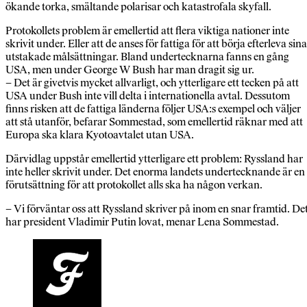
ökande torka, smältande polarisar och katastrofala skyfall.
Protokollets problem är emellertid att flera viktiga nationer inte
skrivit under. Eller att de anses för fattiga för att börja efterleva sina
utstakade målsättningar. Bland undertecknarna fanns en gång
USA, men under George W Bush har man dragit sig ur.
– Det är givetvis mycket allvarligt, och ytterligare ett tecken på att
USA under Bush inte vill delta i internationella avtal. Dessutom
finns risken att de fattiga länderna följer USA:s exempel och väljer
att stå utanför, befarar Sommestad, som emellertid räknar med att
Europa ska klara Kyotoavtalet utan USA.
Därvidlag uppstår emellertid ytterligare ett problem: Ryssland har
inte heller skrivit under. Det enorma landets undertecknande är en
förutsättning för att protokollet alls ska ha någon verkan.
– Vi förväntar oss att Ryssland skriver på inom en snar framtid. De
har president Vladimir Putin lovat, menar Lena Sommestad.