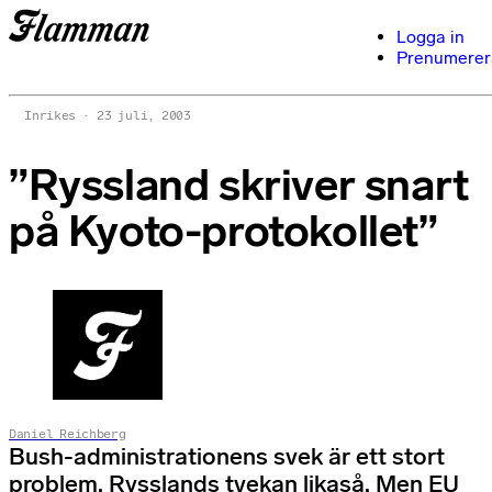
Logga in
Prenumerer
Inrikes
23 juli, 2003
”Ryssland skriver snart
på Kyoto-protokollet”
Daniel Reichberg
Bush-administrationens svek är ett stort
problem. Rysslands tvekan likaså. Men EU