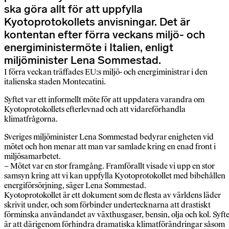
ska göra allt för att uppfylla
Kyotoprotokollets anvisningar. Det är
kontentan efter förra veckans miljö- och
energiministermöte i Italien, enligt
miljöminister Lena Sommestad.
I förra veckan träffades EU:s miljö- och energiministrar i den
italienska staden Montecatini.
Syftet var ett informellt möte för att uppdatera varandra om
Kyotoprotokollets efterlevnad och att vidareförhandla
klimatfrågorna.
Sveriges miljöminister Lena Sommestad bedyrar enigheten vid
mötet och hon menar att man var samlade kring en enad front i
miljösamarbetet.
– Mötet var en stor framgång. Framförallt visade vi upp en stor
samsyn kring att vi kan uppfylla Kyotoprotokollet med bibehållen
energiförsörjning, säger Lena Sommestad.
Kyotoprotokollet är ett dokument som de flesta av världens läder
skrivit under, och som förbinder undertecknarna att drastiskt
förminska användandet av växthusgaser, bensin, olja och kol. Syfte
är att därigenom förhindra dramatiska klimatförändringar såsom