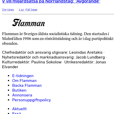
V vill miljardsatsa på Norrlandståg: ”Avgörande”
Inrikes
Liz Fällman
Flamman är Sveriges äldsta socialistiska tidning. Den startades i
Malmfälten 1906 som en rösträttstidning och är i dag partipolitiskt
obunden.
Chefredaktör och ansvarig utgivare: Leonidas Aretakis ·
Nyhetsredaktör och marknadsansvarig: Jacob Lundberg ·
Kulturredaktör: Paulina Sokolow · Utrikesredaktör: Jonas
Elvander
E-tidningen
Om Flamman
Backa Flamman
Butiken
Annonsera
Personuppgiftspolicy
Aktuellt
Essä