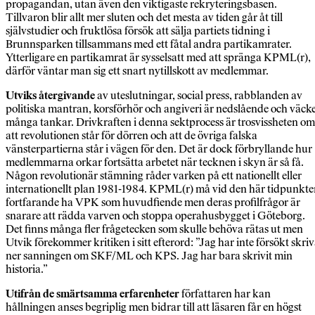
propagandan, utan även den viktigaste rekryteringsbasen.
Tillvaron blir allt mer sluten och det mesta av tiden går åt till
självstudier och fruktlösa försök att sälja partiets tidning i
Brunnsparken tillsammans med ett fåtal andra partikamrater.
Ytterligare en partikamrat är sysselsatt med att spränga KPML(r),
därför väntar man sig ett snart nytillskott av medlemmar.
Utviks återgivande
av uteslutningar, social press, rabblanden av
politiska mantran, korsförhör och angiveri är nedslående och väck
många tankar. Drivkraften i denna sektprocess är trosvissheten om
att revolutionen står för dörren och att de övriga falska
vänsterpartierna står i vägen för den. Det är dock förbryllande hur
medlemmarna orkar fortsätta arbetet när tecknen i skyn är så få.
Någon revolutionär stämning råder varken på ett nationellt eller
internationellt plan 1981-1984. KPML(r) må vid den här tidpunkt
fortfarande ha VPK som huvudfiende men deras profilfrågor är
snarare att rädda varven och stoppa operahusbygget i Göteborg.
Det finns många fler frågetecken som skulle behöva rätas ut men
Utvik förekommer kritiken i sitt efterord: ”Jag har inte försökt skri
ner sanningen om SKF/ML och KPS. Jag har bara skrivit min
historia.”
Utifrån de smärtsamma erfarenheter
författaren har kan
hållningen anses begriplig men bidrar till att läsaren får en högst