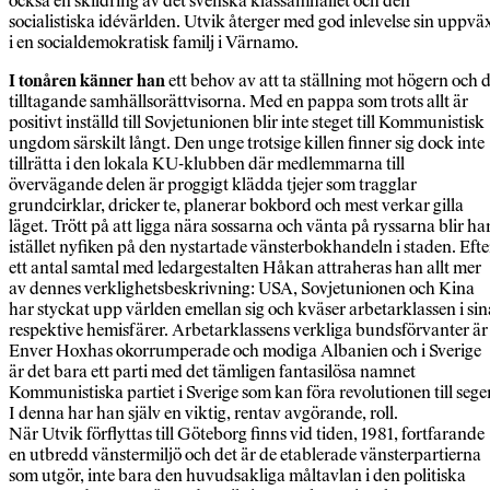
också en skildring av det svenska klassamhället och den
socialistiska idévärlden. Utvik återger med god inlevelse sin uppvä
i en socialdemokratisk familj i Värnamo.
I tonåren känner han
ett behov av att ta ställning mot högern och 
tilltagande samhällsorättvisorna. Med en pappa som trots allt är
positivt inställd till Sovjetunionen blir inte steget till Kommunistisk
ungdom särskilt långt. Den unge trotsige killen finner sig dock inte
tillrätta i den lokala KU-klubben där medlemmarna till
övervägande delen är proggigt klädda tjejer som tragglar
grundcirklar, dricker te, planerar bokbord och mest verkar gilla
läget. Trött på att ligga nära sossarna och vänta på ryssarna blir ha
istället nyfiken på den nystartade vänsterbokhandeln i staden. Efte
ett antal samtal med ledargestalten Håkan attraheras han allt mer
av dennes verklighetsbeskrivning: USA, Sovjetunionen och Kina
har styckat upp världen emellan sig och kväser arbetarklassen i sin
respektive hemisfärer. Arbetarklassens verkliga bundsförvanter är
Enver Hoxhas okorrumperade och modiga Albanien och i Sverige
är det bara ett parti med det tämligen fantasilösa namnet
Kommunistiska partiet i Sverige som kan föra revolutionen till seger
I denna har han själv en viktig, rentav avgörande, roll.
När Utvik förflyttas till Göteborg finns vid tiden, 1981, fortfarande
en utbredd vänstermiljö och det är de etablerade vänsterpartierna
som utgör, inte bara den huvudsakliga måltavlan i den politiska