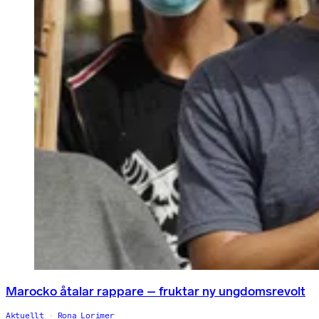
Marocko åtalar rappare – fruktar ny ungdomsrevolt
Aktuellt
Rona Lorimer