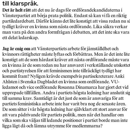
till klarspråk.
Det är helt rätt
att det nu är dags för ordförandekandidaterna i
Vänsterpartiet att börja prata politik. Endast så kan vi få en riktig
partiledardebatt. Därför känns det lite konstigt att vissa redan nu s
tydligt kräver en kvinna som nästa ordförande. Lika säkra verkar
man vara på den andra formfrågan i debatten, att det inte ska vara
ett delat ledarskap.
Jag är enig om
att Vänsterpartiets arbete för jämställdhet och
kvinnors rättigheter måste lyftas och förbättras. Men är det inte lite
konstigt att de som hårdast kräver att nästa ordförande måste vara
en kvinna är de som redan nu har ansvaret i verkställande utskotte
och partistyrelsen för att feminismen inte tillräckligt tydligt har
kommit fram? Nyligen krävde exempelvis partisekreterare Anki
Ahlsten i Svenska Dagbladet en kvinna som ordförande. VU-
ledamot och vice ordförande Rosanna Dinamarca har gjort det vid
upprepade tillfällen. Andra i partiets högsta ledning har anslutit si
till samma krav. Samtidigt är det just de som är ansvariga för att
partiets feministiska arbete inte har varit bra nog de senaste åren.
De som sitter i vår högsta ledning har självklart ett stort ansvar för
att vara pådrivande för partiets politik, men när det handlar om
vilka som ska väljas till ledande positioner i partiet borde man inte
ligga lågt då och lämna utrymme för medlemmarna?