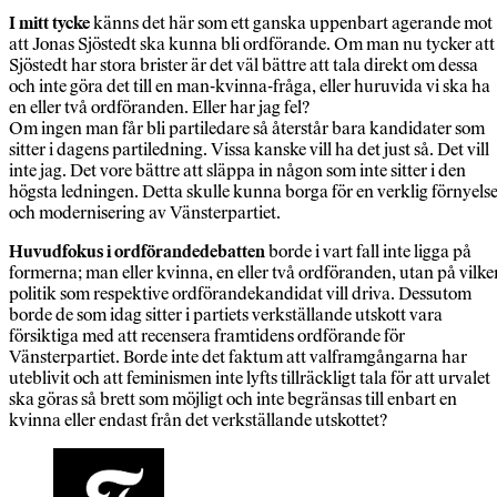
I mitt tycke
känns det här som ett ganska uppenbart agerande mot
att Jonas Sjöstedt ska kunna bli ordförande. Om man nu tycker att
Sjöstedt har stora brister är det väl bättre att tala direkt om dessa
och inte göra det till en man-kvinna-fråga, eller huruvida vi ska ha
en eller två ordföranden. Eller har jag fel?
Om ingen man får bli partiledare så återstår bara kandidater som
sitter i dagens partiledning. Vissa kanske vill ha det just så. Det vill
inte jag. Det vore bättre att släppa in någon som inte sitter i den
högsta ledningen. Detta skulle kunna borga för en verklig förnyels
och modernisering av Vänsterpartiet.
Huvudfokus i ordförandedebatten
borde i vart fall inte ligga på
formerna; man eller kvinna, en eller två ordföranden, utan på vilke
politik som respektive ordförandekandidat vill driva. Dessutom
borde de som idag sitter i partiets verkställande utskott vara
försiktiga med att recensera framtidens ordförande för
Vänsterpartiet. Borde inte det faktum att valframgångarna har
uteblivit och att feminismen inte lyfts tillräckligt tala för att urvalet
ska göras så brett som möjligt och inte begränsas till enbart en
kvinna eller endast från det verkställande utskottet?