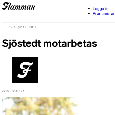
Logga in
Prenumerer
17 augusti, 2011
Sjöstedt motarbetas
Jens Holm (v)