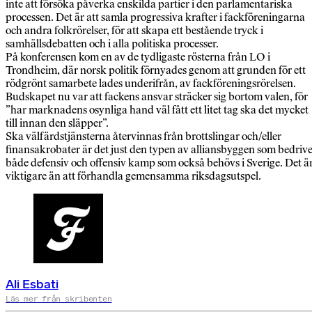
inte att försöka påverka enskilda partier i den parlamentariska
processen. Det är att samla progressiva krafter i fackföreningarna
och andra folkrörelser, för att skapa ett bestående tryck i
samhällsdebatten och i alla politiska processer.
På konferensen kom en av de tydligaste rösterna från LO i
Trondheim, där norsk politik förnyades genom att grunden för ett
rödgrönt samarbete lades underifrån, av fackföreningsrörelsen.
Budskapet nu var att fackens ansvar sträcker sig bortom valen, för
”har marknadens osynliga hand väl fått ett litet tag ska det mycket
till innan den släpper”.
Ska välfärdstjänst­erna återvinnas från brottslingar och/eller
finansakrobater är det just den typen av alliansbyggen som bedriv
både defensiv och offensiv kamp som också behövs i Sverige. Det ä
viktigare än att förhandla gemensamma riksdagsutspel.
Ali Esbati
Läs mer från skribenten