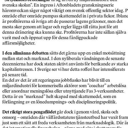
svenska skolan”. En ingress i Aftonbladets granskningsserie
häromveckan säger något viktigt om svensk offentlig sektor idag. 
område efter område pumpas skattemedel in i privata fickor. Iblan
är profitörerna så ivriga att de passerar lagens gråzoner, men det
mesta sker genom att lagar och regler läggs till rätta just för att
denna dränering ska kunna ske. Profitörerna har inte sällan själva
varit med och öppnat upp för dessa färdigpackade
affärsmöjligheter.
I den allmänna debatten
sätts det gärna upp en enkel motsättning
mellan stat och marknad. I den nyliberala vändningen de senaste
decennierna har dock staten aktivt använts för berikande av stark
kapitalintressen. I Sverige ser vi hur detta rofferi har intensifierats
på senare tid.
En del av det är att regeringens jobbfiasko har blivit till en
miljardindustri för kommerisella aktörer som ”coachar” arbetslösa
eller anordnar meningslösa eller utnyttjande Fas 3-verksamheter.
Detta är en ”marknad” helt skapad med skattemedel, som en
förlängning av en lönedumpnings- och disciplineringspolitik.
Det riktigt stora pengaflödet
går dock i genom vård, skola och
omsorg – områden där välfärdsstatens tjänsteutbud har vuxit fram
just som ett sätt att freda verksamheten från marknadslogik. Där ä