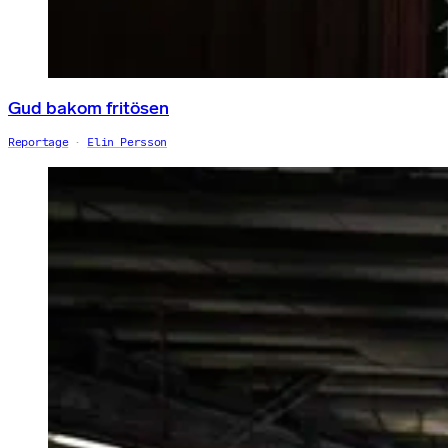
Gud bakom fritösen
Reportage
Elin Persson