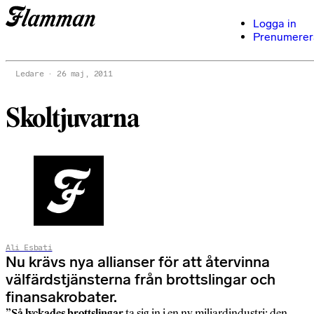
Logga in
Prenumerer
Ledare
26 maj, 2011
Skoltjuvarna
Ali Esbati
Nu krävs nya allianser för att återvinna
välfärdstjänsterna från brottslingar och
finansakrobater.
”Så lyckades brottslingar
ta sig in i en ny miljardindustri: den