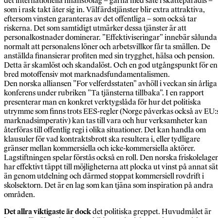
det internationella finansbolag – gärna med säte i skatteparadis –
som i rask takt äter sig in. Välfärdstjänster blir extra attraktiva,
eftersom vinsten garanteras av det offentliga – som också tar
riskerna. Det som samtidigt utmärker dessa tjänster är att
personalkostnader dominerar. ”Effektiviseringar” innebär sålunda
normalt att personalens löner och arbetsvillkor får ta smällen. De
anställda finansierar profiten med sin trygghet, hälsa och pension.
Detta är skamlöst och skandalöst. Och en god utgångspunkt för en
bred motoffensiv mot marknadsfundamentalismen.
Den norska alliansen ”For velferdsstaten” avhöll i veckan sin årliga
konferens under rubriken ”Ta tjänsterna tillbaka”. I en rapport
presenterar man en konkret verktygslåda för hur det politiska
utrymme som finns trots EES-regler (Norge påverkas också av EU:
marknadsimperativ) kan tas till vara och hur verksamheter kan
återföras till offentlig regi i olika situationer. Det kan handla om
klausuler för vad kontraktsbrott ska resultera i, eller tydligare
gränser mellan kommersiella och icke-kommersiella aktörer.
Lagstiftningen spelar förstås också en roll. Den norska friskolelage
har effektivt täppt till möjligheterna att plocka ut vinst på annat sät
än genom utdelning och därmed stoppat kommersiell rovdrift i
skolsektorn. Det är en lag som kan tjäna som inspiration på andra
områden.
Det allra viktigaste är dock
det politiska greppet. Huvudmålet är