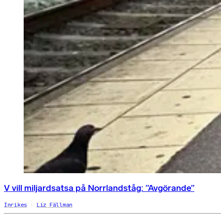
V vill miljardsatsa på Norrlandståg: ”Avgörande”
Inrikes
Liz Fällman