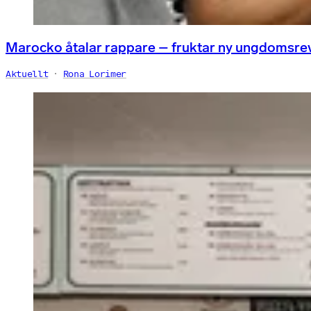
Marocko åtalar rappare – fruktar ny ungdomsre
Aktuellt
Rona Lorimer