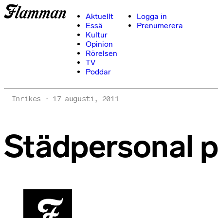
Aktuellt
Logga in
Essä
Prenumerera
Kultur
Opinion
Rörelsen
TV
Poddar
Inrikes
17 augusti, 2011
Städpersonal p