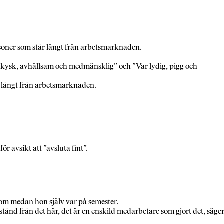
oner som står långt från arbetsmarknaden.
n, kysk, avhållsam och medmänsklig” och ”Var lydig, pigg och
r långt från arbetsmarknaden.
 avsikt att ”avsluta fint”.
lkom medan hon själv var på semester.
avstånd från det här, det är en enskild medarbetare som gjort det, säge