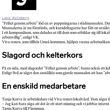
Lena Malmberg
”Frihet genom arbete” löd en av peppningarna i städmanualen. De
Manualerna är nu förstörda, och kursdeltagarna har fått en ursäkt,
I ett kompendium, som delades ut till dem som utbildar sig till lo
arbetsvillig”, enligt VK.
Viva resurs, som tillhör Umeå kommun, hjälper vuxna arbetssökande
Slagord och kelterkors
På en sida, med slagordet ”Frihet genom arbete”, fanns också ett kel
Enligt Svd.se säger den anställda som gjorde manualen att han ”abso
En enskild medarbetare
Tanja Korva är arbetsledare vid Viva resurs lokalvård. Hon säger til
– Jag kan bara säga att det är ett stort misstag och vi jobbar internt
Tanja Korva till Flamman.