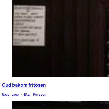
Gud bakom fritösen
Reportage
Elin Persson