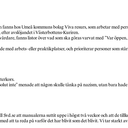
n fanns hos Umeå kommuns bolag Viva resurs, som arbetar med pers
 efter avslöjandet i Västerbottens-Kuriren.
kalvårdare, fanns listor över vad som ska göras varvat med ”Var öppe
 med arbets- eller praktikplatser, och prioriterar personer som stå
terkors.
lut inte” menade att någon skulle tänka på nazism, utan bara hade för
l Svd.se att manualerna suttit uppe i högst två veckor och att de til
 med att ta reda på varför det har blivit som det blivit. Vi tar starkt 