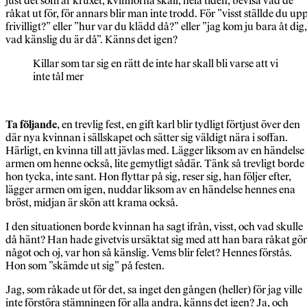
just det som är kruxet, kvinnorna skall, hela tiden, bevisa vad de
råkat ut för, för annars blir man inte trodd. För ”visst ställde du up
frivilligt?” eller ”hur var du klädd då?” eller ”jag kom ju bara åt dig,
vad känslig du är då”. Känns det igen?
Killar som tar sig en rätt de inte har skall bli varse att vi
inte tål mer
Ta följande
, en trevlig fest, en gift karl blir tydligt förtjust över den
där nya kvinnan i sällskapet och sätter sig väldigt nära i soffan.
Härligt, en kvinna till att jävlas med. Lägger liksom av en händelse
armen om henne också, lite gemytligt sådär. Tänk så trevligt borde
hon tycka, inte sant. Hon flyttar på sig, reser sig, han följer efter,
lägger armen om igen, nuddar liksom av en händelse hennes ena
bröst, midjan är skön att krama också.
I den situationen borde kvinnan ha sagt ifrån, visst, och vad skulle
då hänt? Han hade givetvis ursäktat sig med att han bara råkat gö
något och oj, var hon så känslig. Vems blir felet? Hennes förstås.
Hon som ”skämde ut sig” på festen.
Jag, som råkade ut för det, sa inget den gången (heller) för jag ville
inte förstöra stämningen för alla andra, känns det igen? Ja, och