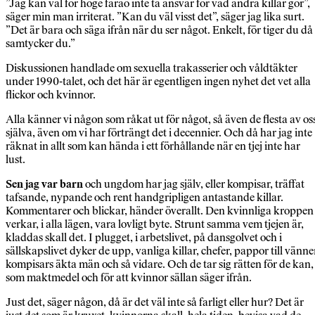
”Jag kan väl för höge farao inte ta ansvar för vad andra killar gör”,
säger min man irriterat. ”Kan du väl visst det”, säger jag lika surt.
”Det är bara och säga ifrån när du ser något. Enkelt, för tiger du då
samtycker du.”
Diskussionen handlade om sexuella trakasserier och våldtäkter
under 1990-talet, och det här är egentligen ingen nyhet det vet alla
flickor och kvinnor.
Alla känner vi någon som råkat ut för något, så även de flesta av os
själva, även om vi har förträngt det i decennier. Och då har jag inte
räknat in allt som kan hända i ett förhållande när en tjej inte har
lust.
Sen jag var barn
och ungdom har jag själv, eller kompisar, träffat
tafsande, nypande och rent handgripligen antastande killar.
Kommentarer och blickar, händer överallt. Den kvinnliga kroppen
verkar, i alla lägen, vara lovligt byte. Strunt samma vem tjejen är,
kladdas skall det. I plugget, i arbetslivet, på dansgolvet och i
sällskapslivet dyker de upp, vanliga killar, chefer, pappor till vänne
kompisars äkta män och så vidare. Och de tar sig rätten för de kan,
som maktmedel och för att kvinnor sällan säger ifrån.
Just det, säger någon, då är det väl inte så farligt eller hur? Det är