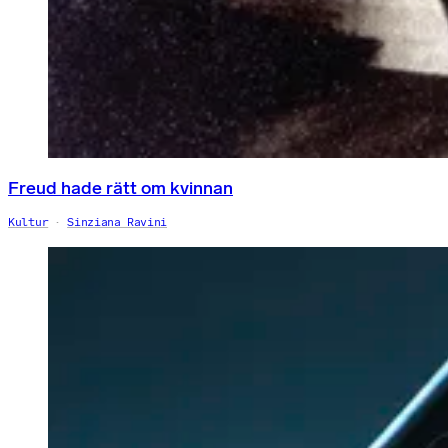
Freud hade rätt om kvinnan
Kultur
Sinziana Ravini