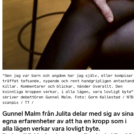
“Sen jag var barn och ungdom har jag själv, eller kompisar
träffat tafsande, nypande och rent handgripligen antastand
killar. Kommentarer och blickar, händer överallt. Den
kvinnliga kroppen verkar, i alla lägen, vara lovligt byte”
skriver debattören Gunnel Malm. Foto: Gorm Kallestad / NTB
scanpix / TT /
Gunnel Malm från Julita delar med sig av sina
egna erfarenheter av att ha en kropp som i
alla lägen verkar vara lovligt byte.