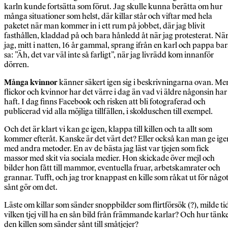
karln kunde fortsätta som förut. Jag skulle kunna berätta om hur
många situationer som helst, där killar står och viftar med hela
paketet när man kommer in i ett rum på jobbet, där jag blivit
fasthållen, kladdad på och bara hånledd åt när jag protesterat. Nä
jag, mitt i natten, 16 år gammal, sprang ifrån en karl och pappa ba
sa: ”Äh, det var väl inte så farligt”, när jag livrädd kom innanför
dörren.
Många kvinnor
känner säkert igen sig i beskrivningarna ovan. Me
flickor och kvinnor har det värre i dag än vad vi äldre någonsin har
haft. I dag finns Facebook och risken att bli fotograferad och
publicerad vid alla möjliga tillfällen, i skolduschen till exempel.
Och det är klart vi kan ge igen, klappa till killen och ta allt som
kommer efteråt. Kanske är det värt det? Eller också kan man ge ige
med andra metoder. En av de bästa jag läst var tjejen som fick
massor med skit via sociala medier. Hon skickade över mejl och
bilder hon fått till mammor, eventuella fruar, arbetskamrater och
grannar. Tufft, och jag tror knappast en kille som råkat ut för någo
sånt gör om det.
Läste om killar som sänder snoppbilder som flirtförsök (?), milde ti
vilken tjej vill ha en sån bild från främmande karlar? Och hur tänk
den killen som sänder sånt till småtjejer?