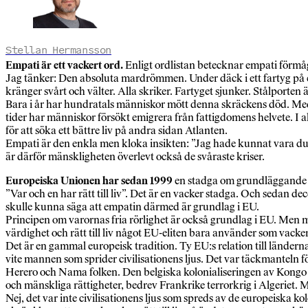
Stellan Hermansson
Empati är ett vackert ord.
Enligt ordlistan betecknar empati förmåg
Jag tänker: Den absoluta mardrömmen. Under däck i ett fartyg på e
kränger svårt och välter. Alla skriker. Fartyget sjunker. Stålporten 
Bara i år har hundratals människor mött denna skräckens död. Medel
tider har människor försökt emigrera från fattigdomens helvete. I a
för att söka ett bättre liv på andra sidan Atlanten.
Empati är den enkla men kloka insikten: ”Jag hade kunnat vara du”.
är därför mänskligheten överlevt också de svåraste kriser.
Europeiska Unionen har sedan 1999
en stadga om grundläggande rät
”Var och en har rätt till liv”. Det är en vacker stadga. Och sedan
skulle kunna säga att empatin därmed är grundlag i EU.
Principen om varornas fria rörlighet är också grundlag i EU. Me
värdighet och rätt till liv något EU-eliten bara använder som vacke
Det är en gammal europeisk tradition. Ty EU:s relation till länder
vite mannen som sprider civilisationens ljus. Det var täckmantel
Herero och Nama folken. Den belgiska kolonialiseringen av Kongo 
och mänskliga rättigheter, bedrev Frankrike terrorkrig i Algeriet. M
Nej, det var inte civilisationens ljus som spreds av de europeiska 