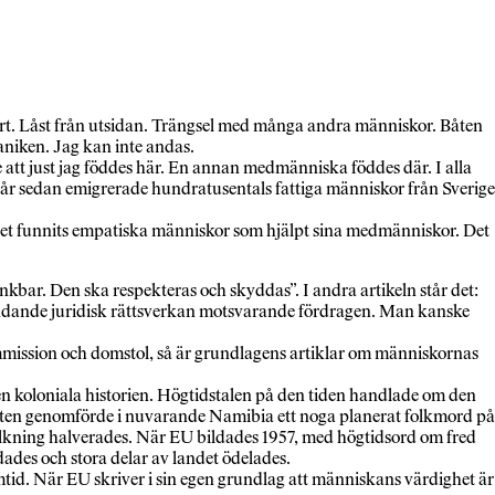
ort. Låst från utsidan. Trängsel med många andra människor. Båten
Paniken. Jag kan inte andas.
 att just jag föddes här. En annan medmänniska föddes där. I alla
ra år sedan emigrerade hundratusentals fattiga människor från Sverige
r det funnits empatiska människor som hjälpt sina medmänniskor. Det
nkbar. Den ska respekteras och skyddas”. I andra artikeln står det:
n bindande juridisk rättsverkan motsvarande fördragen. Man kanske
mission och domstol, så är grundlagens artiklar om människornas
den koloniala historien. Högtidstalen på den tiden handlade om den
akten genomförde i nuvarande Namibia ett noga planerat folkmord på
olkning halverades. När EU bildades 1957, med högtidsord om fred
dades och stora delar av landet ödelades.
amtid. När EU skriver i sin egen grundlag att människans värdighet är