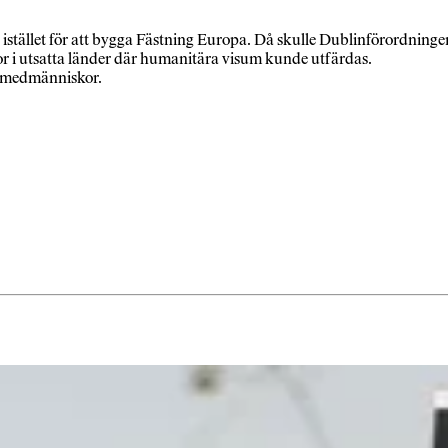
, istället för att bygga Fästning Europa. Då skulle Dublinförordninge
ntor i utsatta länder där humanitära visum kunde utfärdas.
m medmänniskor.