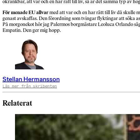
okränkbar, att var och en har rätt till liv, så är det samma typ av h
För menade EU allvar
med att var och en har rätt till liv då skul
genast avskaffas. Den förordning som tvingar flyktingar att söka as
På morgonekot hör jag Palermos borgmästare Leoluca Orlando säga
Empatin. Den ger mig hopp.
Stellan Hermansson
Läs mer från skribenten
Relaterat