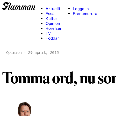
Aktuellt
Logga in
Essä
Prenumerera
Kultur
Opinion
Rörelsen
TV
Poddar
Opinion
29 april, 2015
Tomma ord, nu som