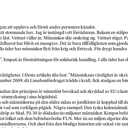
an att uppleva och förstå andra personers känslor.
tt stormande hav. Jag är instängd i ett förrådsrum. Bakom en stålp
är låst. Vattnet väller in. Människor slår omkring sig. Vattnet stiger. 
havet har blivit en massgrav. Det är bara tillfälligheten som gjorde
lla tider har människor flytt från krig och förtryck. För drygt hund
 Empati är förutsättningen för solidarisk handling. I alla tider ha
tigheter. I första artikeln slås fast: ”Människans värdighet är okrä
 december 2009, då Lissabonfördraget trädde i kraft, fick stadgan e
n medan den principen är minutiöst bevakad och skyddad av EU:s kom
r utsmyckning i sina högtidstal.
na och människorna på den södra sidan av jordklotet är kopplad till 
n för vad som verkligen pågick. Några exempel: Den tyska kolonialm
dröp av blod. På 30 år dödades tio miljoner människor. Kongos bef
ot folket och dess befrielserörelse FLN. Mer än en miljon algerier dö
kolonialherrarna. Och ekot från den blodiga historien når också vår s