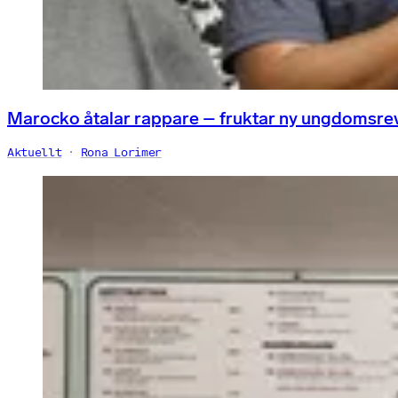
Marocko åtalar rappare – fruktar ny ungdomsre
Aktuellt
Rona Lorimer