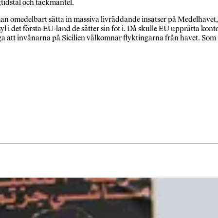
ögtidstal och täckmantel.
le man omedelbart sätta in massiva livräddande insatser på Medelhavet
yl i det första EU-land de sätter sin fot i. Då skulle EU upprätta ko
 att invånarna på Sicilien välkomnar flyktingarna från havet. So