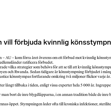
m vill förbjuda kvinnlig könsstympni
U – kom förra året överens om ett förbud mot kvinnlig könsstympni
edlemsländer ratificera förbudet.
de vilka strategier som behövs för att se till att kvinnlig könsstymp
Libyen och Rwanda. Sedan tidigare är könsstympning förbjudet i mång
tice könsstympas fortfarande omkring två miljoner flickor varje år.
långt tillbaka i tiden, enligt vissa experter hela 5 000 år. Ingreppet
r man bort de inre blygdläpparna, i en annan tradition både de inre
lämnas öppet. Stympningen leder ofta till kroniska infektioner, sterili