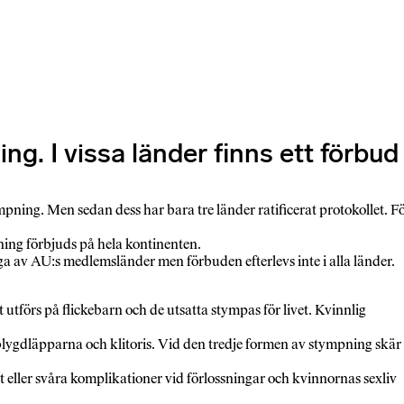
ng. I vissa länder finns ett förbud
ng. Men sedan dess har bara tre länder ratificerat protokollet. F
ning förbjuds på hela kontinenten.
a av AU:s medlemsländer men förbuden efterlevs inte i alla länder.
 utförs på flickebarn och de utsatta stympas för livet. Kvinnlig
 blygdläpparna och klitoris. Vid den tredje formen av stympning skär
tet eller svåra komplikationer vid förlossningar och kvinnornas sexliv