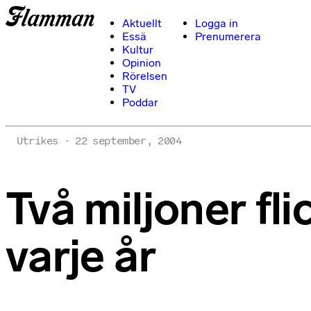
Aktuellt
Logga in
Essä
Prenumerera
Kultur
Opinion
Rörelsen
TV
Poddar
Utrikes
22 september, 2004
Två miljoner fl
varje år