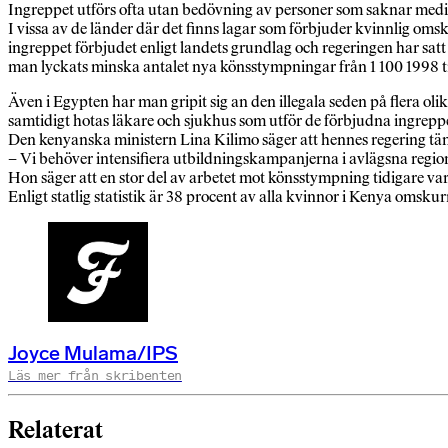
Ingreppet utförs ofta utan bedövning av personer som saknar medi
I vissa av de länder där det finns lagar som förbjuder kvinnlig omsk
ingreppet förbjudet enligt landets grundlag och regeringen har sat
man lyckats minska antalet nya könsstympningar från 1 100 1998 ti
Även i Egypten har man gripit sig an den illegala seden på flera ol
samtidigt hotas läkare och sjukhus som utför de förbjudna ingrep
Den kenyanska ministern Lina Kilimo säger att hennes regering tän
– Vi behöver intensifiera utbildningskampanjerna i avlägsna regio
Hon säger att en stor del av arbetet mot könsstympning tidigare vari
Enligt statlig statistik är 38 procent av alla kvinnor i Kenya oms
Joyce Mulama/IPS
Läs mer från skribenten
Relaterat