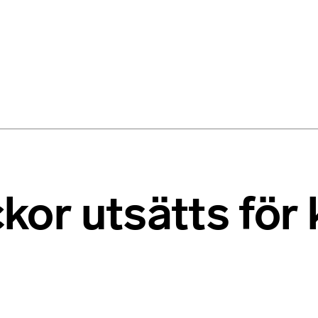
ickor utsätts fö