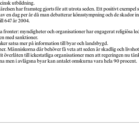
cinsk utbildning.
ärelsen har framsteg gjorts för att utrota seden. Ett positivt exempe
t av en dag per år då man debatterar könsstympning och de skador in
ll 647 år 2004.
ika fronter: myndigheter och organisationer har engagerat religiösa 
pen med sanktioner.
ker satsa mer på information till byar och landsbygd.
ner. Människorna där behöver få veta att seden är skadlig och livsho
t överlåten till ickestatliga organisationer men att regeringen nu tänk
kurna men i avlägsna byar kan antalet omskurna vara hela 90 procent.