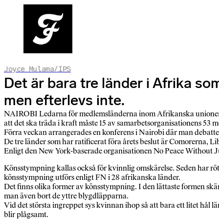
Joyce Mulama/IPS
Det är bara tre länder i Afrika so
men efterlevs inte.
NAIROBI Ledarna för medlemsländerna inom Afrikanska unionen – A
att det ska träda i kraft måste 15 av samarbetsorganisationens 53 m
Förra veckan arrangerades en konferens i Nairobi där man debattera
De tre länder som har ratificerat föra årets beslut är Comorerna, 
Enligt den New York-baserade organisationen No Peace Without Jus
Könsstympning kallas också för kvinnlig omskärelse. Seden har rötter 
könsstympning utförs enligt FN i 28 afrikanska länder.
Det finns olika former av könsstympning. I den lättaste formen skä
man även bort de yttre blygdläpparna.
Vid det största ingreppet sys kvinnan ihop så att bara ett litet hål 
blir plågsamt.