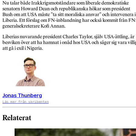
Nu talar både Irakkrigsmotståndare som liberale demokratiske
senatorn Howard Dean och republikanska hökar som president
Bush om att USA måste ”ta sitt moraliska ansvar” och intervenera i
Liberia. Ett förslag om FN-inblandning har också kommit från FN
generalsekreterare Kofi Annan.
Liberias nuvarande president Charles Taylor, själv USA-ättling, är
besviken över att ha hamnat i onåd hos USA och säger sig vara villi
att gå i exil i Nigeria.
Jonas Thunberg
Läs mer från skribenten
Relaterat