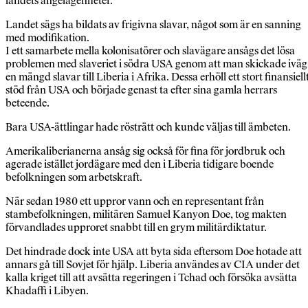
landets angelägenheter.
Landet sägs ha bildats av frigivna slavar, något som är en sanning
med modifikation.
I ett samarbete mella kolonisatörer och slavägare ansågs det lösa
problemen med slaveriet i södra USA genom att man skickade iväg
en mängd slavar till Liberia i Afrika. Dessa erhöll ett stort finansiell
stöd från USA och började genast ta efter sina gamla herrars
beteende.
Bara USA-ättlingar hade rösträtt och kunde väljas till ämbeten.
Amerikaliberianerna ansåg sig också för fina för jordbruk och
agerade istället jordägare med den i Liberia tidigare boende
befolkningen som arbetskraft.
När sedan 1980 ett uppror vann och en representant från
stambefolkningen, militären Samuel Kanyon Doe, tog makten
förvandlades upproret snabbt till en grym militärdiktatur.
Det hindrade dock inte USA att byta sida eftersom Doe hotade att
annars gå till Sovjet för hjälp. Liberia användes av CIA under det
kalla kriget till att avsätta regeringen i Tchad och försöka avsätta
Khadaffi i Libyen.