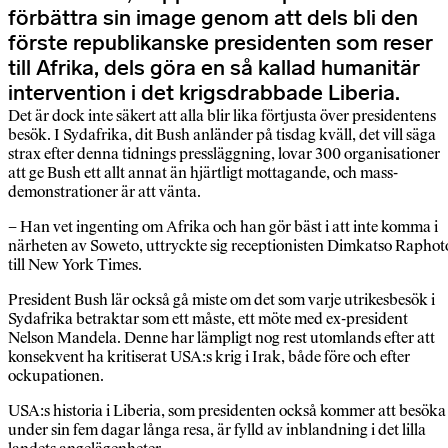
förbättra sin image genom att dels bli den
förste republikanske presidenten som reser
till Afrika, dels göra en så kallad humanitär
intervention i det krigsdrabbade Liberia.
Det är dock inte säkert att alla blir lika förtjusta över presidentens
besök. I Sydafrika, dit Bush anländer på tisdag kväll, det vill säga
strax efter denna tidnings pressläggning, lovar 300 organisationer
att ge Bush ett allt annat än hjärtligt mottagande, och mass-
demonstrationer är att vänta.
– Han vet ingenting om Afrika och han gör bäst i att inte komma i
närheten av Soweto, uttryckte sig receptionisten Dimkatso Raphot
till New York Times.
President Bush lär också gå miste om det som varje utrikesbesök i
Sydafrika betraktar som ett måste, ett möte med ex-president
Nelson Mandela. Denne har lämpligt nog rest utomlands efter att
konsekvent ha kritiserat USA:s krig i Irak, både före och efter
ockupationen.
USA:s historia i Liberia, som presidenten också kommer att besöka
under sin fem dagar långa resa, är fylld av inblandning i det lilla