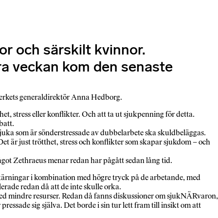
 och särskilt kvinnor.
örra veckan kom den senaste
gsverkets generaldirektör Anna Hedborg.
 stress eller konflikter. Och att ta ut sjukpenning för detta.
batt.
Sjuka som är sönderstressade av dubbelarbete ska skuldbeläggas.
t är just trötthet, stress och konflikter som skapar sjukdom – och
got Zethraeus menar redan har pågått sedan lång tid.
skärningar i kombination med högre tryck på de arbetande, med
rade redan då att de inte skulle orka.
h med mindre resurser. Redan då fanns diskussioner om sjukNÄRvaron,
ade sig själva. Det borde i sin tur lett fram till insikt om att