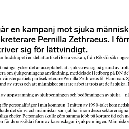
år en kampanj mot sjuka människor
ekreterare Pernilla Zethraeus. I f
ver sig för lättvindigt.
 var budskapet i en debattartikel i förra veckan, från Riksförsäkrin
ga tycker det är acceptabelt att sjukskriva sig på grund av trötthet,
ormera om sjukpenningens användning, meddelade Hedborg på DN de
vänsterpartiets partisekreterare Pernilla Zethraeus till Flamman. 
v stress och att människor snarare arbetar trots att de är sjuka. De
rm av uppstramning av sjukpenningen och bedömningen av sjuka – nå
rig för personalfrågor i min kommun. I mitten av 1990-talet kom ned
hade det sämst och människor som jobbar inom dessa sektorer signale
dåliga chefer. Personalen skulle göra samma jobb på kortare tid oc
för de enskilda i form av karensdagar i sjukpenningen. Människor press