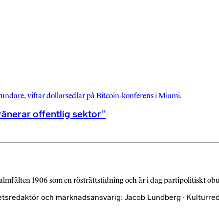
ränerar offentlig sektor”
almfälten 1906 som en rösträttstidning och är i dag partipolitiskt o
etsredaktör och marknadsansvarig: Jacob Lundberg · Kulturred