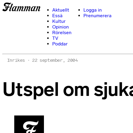
Aktuellt
Logga in
Essä
Prenumerera
Kultur
Opinion
Rörelsen
TV
Poddar
Inrikes
22 september, 2004
Utspel om sjuk