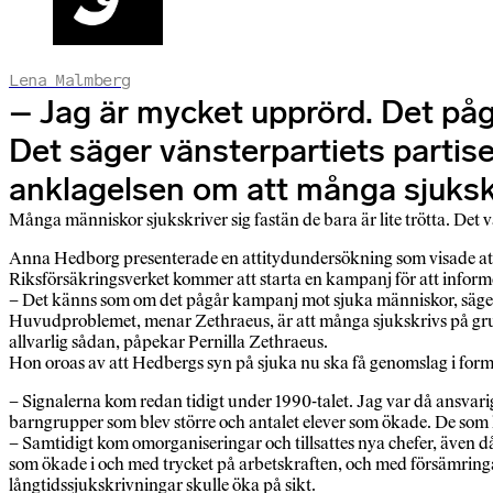
Lena Malmberg
– Jag är mycket upprörd. Det påg
Det säger vänsterpartiets partis
anklagelsen om att många sjukskri
Många människor sjukskriver sig fastän de bara är lite trötta. Det
Anna Hedborg presenterade en attitydundersökning som visade att mån
Riksförsäkringsverket kommer att starta en kampanj för att inf
– Det känns som om det pågår kampanj mot sjuka människor, säger 
Huvudproblemet, menar Zethraeus, är att många sjukskrivs på grund a
allvarlig sådan, påpekar Pernilla Zethraeus.
Hon oroas av att Hedbergs syn på sjuka nu ska få genomslag i fo
– Signalerna kom redan tidigt under 1990-talet. Jag var då ansva
barngrupper som blev större och antalet elever som ökade. De som 
– Samtidigt kom omorganiseringar och tillsattes nya chefer, även 
som ökade i och med trycket på arbetskraften, och med försämringar 
långtidssjukskrivningar skulle öka på sikt.