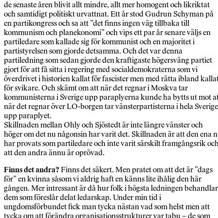
de senaste åren blivit allt mindre, allt mer homogent och likriktat
och samtidigt politiskt urvattnat. Ett år stod Gudrun Schyman på
en partikongress och sa att ”det finns ingen väg tillbaka till
kommunism och planekonomi” och vips ett par år senare väljs en
partiledare som kallade sig för kommunist och en majoritet i
partistyrelsen som gjorde detsamma. Och det var denna
partiledning som sedan gjorde den kraftigaste högersväng partiet
gjort för att få sitta i regering med socialdemokraterna som vi
överdrivet i historien kallat för fascister men med rätta ibland kalla
för svikare. Och skämt om att när det regnar i Moskva tar
kommunisterna i Sverige upp paraplyerna kunde ha bytts ut mot a
när det regnar över LO-borgen tar vänsterpartisterna i hela Sverige
upp paraplyet.
Skillnaden mellan Ohly och Sjöstedt är inte längre vänster och
höger om det nu någonsin har varit det. Skillnaden är att den ena 
har provats som partiledare och inte varit särskilt framgångsrik oc
att den andra ännu är oprövad.
Finns det andra?
Finns det säkert. Men pratet om att det är ”dags
för” en kvinna såsom vi aldrig haft en känns lite ihålig den här
gången. Mer intressant är då hur folk i högsta ledningen behandlar
dem som föreslår delat ledarskap. Under min tid i
ungdomsförbundet fick man tycka nästan vad som helst men att
tycka om att förändra organisationsstrukturer var tabu – de som