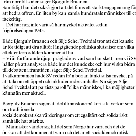
från norr till söder, säger Bjørgulv Braanen.
Samtidigt har det också gjort att det finns ett starkt engagemang fö
att hedra offren. En liten by kan samla hundratals människor till et
fackeltåg.
– Det har nog inte varit så här mycket aktivitet sedan
frigörelsedagen 1945.
Både Bjørgulv Braanen och Silje Schei Tveitdal tror att det kanske
är för tidigt att dra alltför långtgående politiska slutsatser om vilka
effekter terrordåden kommer att ha.
– Vi är fortfarande djupt präglade av vad som har skett, men vi i S
håller på att analysera både hur det kunde ske och hur vi ska bidra
till debatten i framtiden, säger Silje Schei Tveitdal.
I valkampanjen hade SV redan från början tänkt satsa mycket på
att tala om ett öppet och inkluderande samhälle. Nu säger Silje
Schei Tveitdal att partiets paroll ”olika människor, lika möjligheter
känns än mer aktuell.
Bjørgulv Braanen säger att det åtminstone på kort sikt verkar som
om traditionella
socialdemokratiska värderingar om ett egalitärt och solidariskt
samhälle har stärkts.
– Människor vänder sig till det som Norge har varit och det de
önskar att det kommer att vara och det är ett socialdemokratiskt