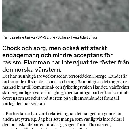
Partisekretar-i-SV-Silje-Schei-Tveitdal.jpg
Chock och sorg, men också ett starkt
engagemang och mindre acceptans för
rasism. Flamman har intervjuat tre röster frå
den norska vänstern.
Det har hunnit gå tre veckor sedan terrordåden i Norge. Landet är
fortfarande till stor del i chock och sorg. Samtidigt är det ungefär e
månad kvar till kommunal- och fylketingsvalen i landet. Valrörelse
skulle egentligen vara i full gång, men samtliga partier har kommit
överens om att skjuta på starten på valkampanjandet fram till
lördag den här veckan.
– Partiledarna har varit relativt lugna, det har gett utrymme för
andra att yttra sig. Jag har sett många som vanligtvis inte deltar i
den politiska debatten uttala sig, säger Turid Thomassen,