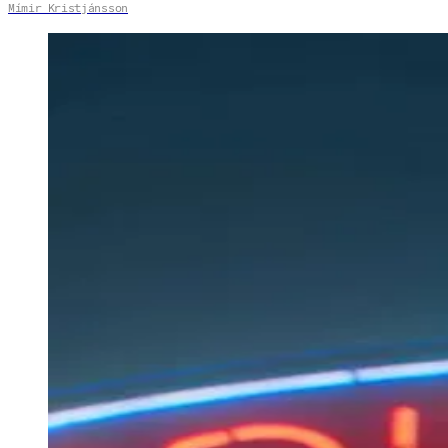
Mímir Kristjánsson