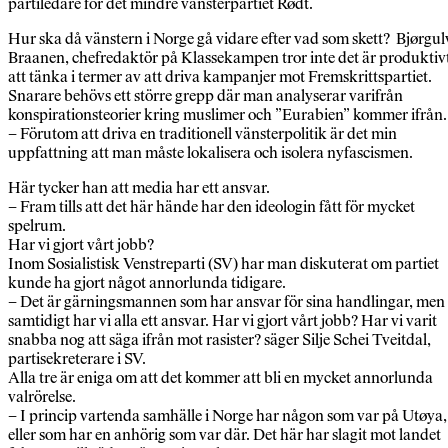
partiledare för det mindre vänsterpartiet Rødt.
Hur ska då vänstern i Norge gå vidare efter vad som skett? Bjørgul
Braanen, chefredaktör på Klassekampen tror inte det är produktiv
att tänka i termer av att driva kampanjer mot Fremskrittspartiet.
Snarare behövs ett större grepp där man analyserar varifrån
konspirationsteorier kring muslimer och ”Eurabien” kommer ifrån.
– Förutom att driva en traditionell vänsterpolitik är det min
uppfattning att man måste lokalisera och isolera nyfascismen.
Här tycker han att media har ett ansvar.
– Fram tills att det här hände har den ideologin fått för mycket
spelrum.
Har vi gjort vårt jobb?
Inom Sosialistisk Venstreparti (SV) har man diskuterat om partiet
kunde ha gjort något annorlunda tidigare.
– Det är gärningsmannen som har ansvar för sina handlingar, men
samtidigt har vi alla ett ansvar. Har vi gjort vårt jobb? Har vi varit
snabba nog att säga ifrån mot rasister? säger Silje Schei Tveitdal,
partisekreterare i SV.
Alla tre är eniga om att det kommer att bli en mycket annorlunda
valrörelse.
– I princip vartenda samhälle i Norge har någon som var på Utøya,
eller som har en anhörig som var där. Det här har slagit mot landet