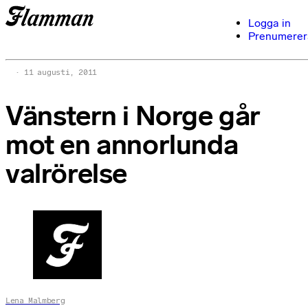
Logga in
Prenumerer
11 augusti, 2011
Vänstern i Norge går
mot en annorlunda
valrörelse
Lena Malmberg