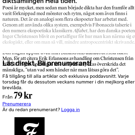
diktsamlingen Hela tiden.
Poesi är mycket, men sedan man började dikta har den framför allt
varit förknippad med mönster och rytm, något som även finns i
naturen. Det är en analogi som flera ekopoeter har arbetat med.
Genom att använda olika system, exempelvis Fibonaccis talserie i
den numera ekopoetiska klassikern
Alfabet
, har den danska poeten
Inger Christensen blivit en portalfigur för hur man kan närma sig e
ekologiskt, eller om man så vill, mindre antropocentriskt skrivande
Den frågan upptar även Imri Sandströms diktdebut
Hela tiden
.
Men, för att citera Erik Erlansons avhandling om Christensen från
Läs direkt. Bli prenumerant!
2017, är frågan egentligen inte om poesin lyckas överskrida det
mänskliga, ”utan vad som händer när man låtsas göra det”.
Få tillgång till alla artiklar och exklusiva poddavsnitt. Varje
torsdag får du dessutom veckans nummer i din mejlkorg eller
brevlåda.
79 kr
Från
Prenumerera
Är du redan prenumerant?
Logga in