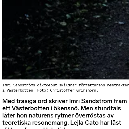
Imri Sandströms diktdebut skildrar författarens hemtrakte
i Västerbotten. Foto: Christoffer Grimshorn.
Med trasiga ord skriver Imri Sandström fram
ett Västerbotten i ökensnö. Men stundtals
låter hon naturens rytmer överröstas av
teoretiska resonemang. Lejla Cato har läst