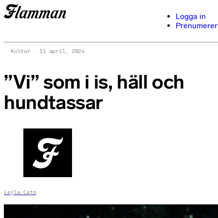
Logga in
Prenumerer
Kultur
11 april, 2024
”Vi” som i is, häll och
hundtassar
Lejla Cato