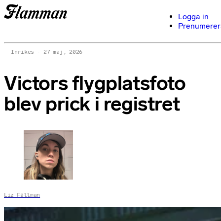
Logga in
Prenumerer
Inrikes
27 maj, 2026
Victors flygplatsfoto
blev prick i registret
Liz Fällman