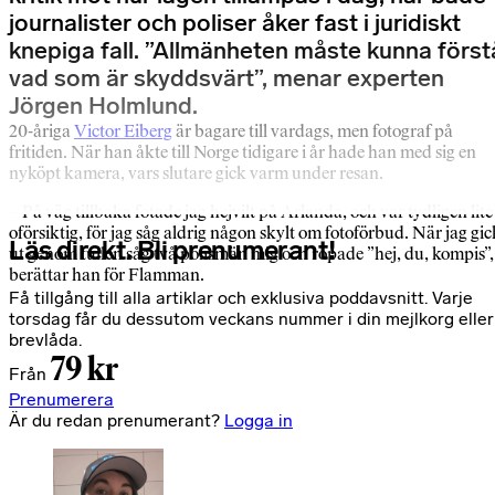
journalister och poliser åker fast i juridiskt
knepiga fall. ”Allmänheten måste kunna först
vad som är skyddsvärt”, menar experten
Jörgen Holmlund.
20-åriga
Victor Eiberg
är bagare till vardags, men fotograf på
fritiden. När han åkte till Norge tidigare i år hade han med sig en
nyköpt kamera, vars slutare gick varm under resan.
– På väg tillbaka fotade jag hejvilt på Arlanda, och var tydligen lite
oförsiktig, för jag såg aldrig någon skylt om fotoförbud. När jag gic
Läs direkt. Bli prenumerant!
ut genom tullen såg två polismän mig och ropade ”hej, du, kompis”,
berättar han för Flamman.
Få tillgång till alla artiklar och exklusiva poddavsnitt. Varje
torsdag får du dessutom veckans nummer i din mejlkorg eller
brevlåda.
79 kr
Från
Prenumerera
Är du redan prenumerant?
Logga in