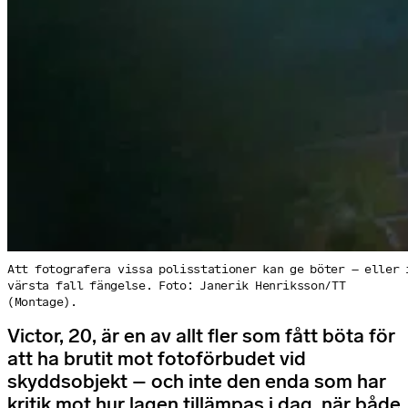
Att fotografera vissa polisstationer kan ge böter – eller 
värsta fall fängelse. Foto: Janerik Henriksson/TT
(Montage).
Victor, 20, är en av allt fler som fått böta för
att ha brutit mot fotoförbudet vid
skyddsobjekt – och inte den enda som har
kritik mot hur lagen tillämpas i dag, när både