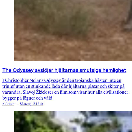
The Odyssey avslöjar hjältarnas smutsiga hemlighet
I Christopher Nolans Odyssey är den trojanska hästen inte en
triumf utan en stinkande låda där hjältarna pissar och skiter på
varandra. Slavoj Žižek ser en film som visar hur alla civilisationer
bygger på lögner och våld.
Kultur
Slavoj Žižek