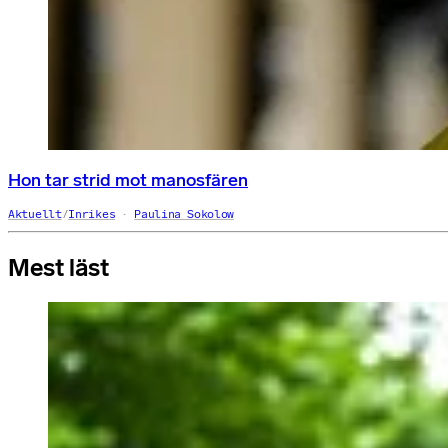
Hon tar strid mot manosfären
Aktuellt
/
Inrikes
Paulina Sokolow
Mest läst