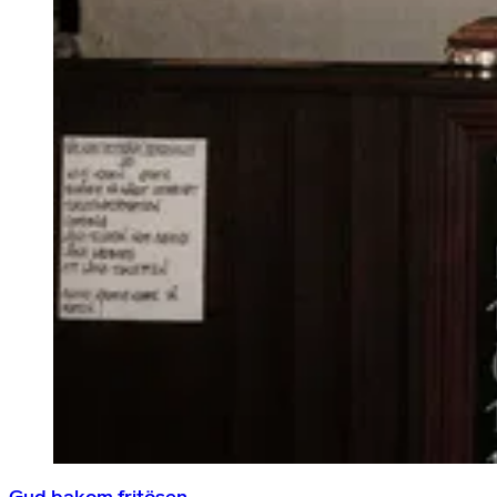
Gud bakom fritösen