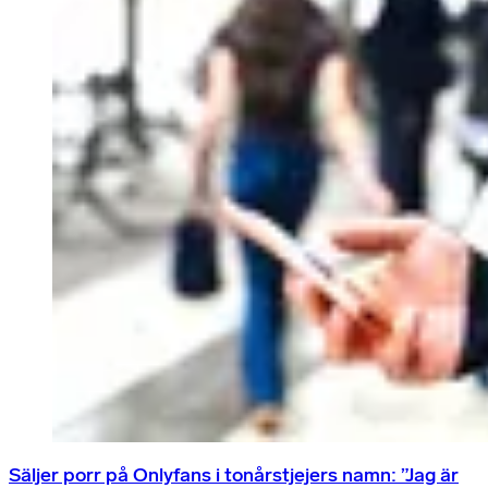
Säljer porr på Onlyfans i tonårstjejers namn: ”Jag är