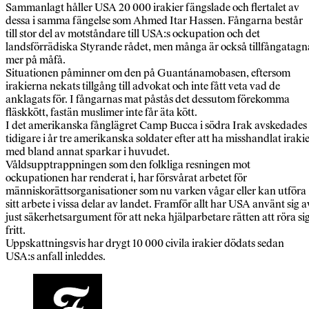
Sammanlagt håller USA 20 000 irakier fängslade och flertalet av
dessa i samma fängelse som Ahmed Itar Hassen. Fångarna består
till stor del av motståndare till USA:s ockupation och det
landsförrädiska Styrande rådet, men många är också tillfångatagn
mer på måfå.
Situationen påminner om den på Guantánamobasen, eftersom
irakierna nekats tillgång till advokat och inte fått veta vad de
anklagats för. I fångarnas mat påstås det dessutom förekomma
fläskkött, fastän muslimer inte får äta kött.
I det amerikanska fånglägret Camp Bucca i södra Irak avskedades
tidigare i år tre amerikanska soldater efter att ha misshandlat iraki
med bland annat sparkar i huvudet.
Våldsupptrappningen som den folkliga resningen mot
ockupationen har renderat i, har försvårat arbetet för
människorättsorganisationer som nu varken vågar eller kan utföra
sitt arbete i vissa delar av landet. Framför allt har USA använt sig a
just säkerhetsargument för att neka hjälparbetare rätten att röra si
fritt.
Uppskattningsvis har drygt 10 000 civila irakier dödats sedan
USA:s anfall inleddes.