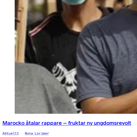
Marocko åtalar rappare – fruktar ny ungdomsrevolt
Aktuellt
Rona Lorimer