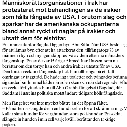
Människorättsorganisationer i Irak har
protesterat mot behandlingen av de irakier
som hålls fångade av USA. Förutom slag och
sparkar har de amerikanska ockupanterna
bland annat ryckt ut naglar på irakier och
utsatt dem för elstötar.
En timme utanför Bagdad ligger byn Abu Siffa. När USA beslöt sig
för att lämna byn efter att ha attackerat den, tillfångatogs 73 av
männen i byn och nyligen släpptes två av dem efter nio månaders
fångenskap. En av de var 15 årige Ahmed Itar Hassen, som nu
berättar om den tortyr han och andra irakier utsatts för av USA.
Den första veckan i fångenskap fick han tillbringa på ett fält
omringat av taggtråd. De hade inga toaletter och tvingades befinna
sig under bar himmel både när solen sken och när det regnade. Efte
en vecka förflyttades han till Abu Grahb-fängelset i Bagdad, där
Saddam Husseins politiska motståndare tidigare hölls fängslade.
Men fängelset var inte mycket bättre än det öppna fältet.
– På nätterna slängde de in en hund i cellen för att skrämma mig. V
kallar såna hundar för varghundar, stora polishundar. En soldat
slängde in hunden i min cell varje kväll, berättar den 15-årige
pojken.