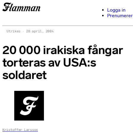
Logga in
Prenumerer
Utrikes
28 april, 2004
20 000 irakiska fångar
torteras av USA:s
soldaret
Kristoffer Larsson